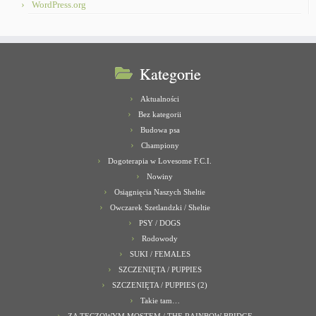
WordPress.org
Kategorie
Aktualności
Bez kategorii
Budowa psa
Championy
Dogoterapia w Lovesome F.C.I.
Nowiny
Osiągnięcia Naszych Sheltie
Owczarek Szetlandzki / Sheltie
PSY / DOGS
Rodowody
SUKI / FEMALES
SZCZENIĘTA / PUPPIES
SZCZENIĘTA / PUPPIES (2)
Takie tam…