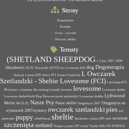
ZA TĘCZOWYM MOSTEM / THE RAINBOW BRIDGE
Strony
Dogoterapia
Kontakt
O nas – wywiad
Wzorzec sheltie
Tematy
(SHETLAND SHEEPDOG
)
2 lata
2007
2008
Dogoterapia
dog
Aktualności
Ch.PL Dawnville ZETOS for Lovesome Zefi
I. Owczarek
dukacja z psem (EP)
dzieci
FCI
Grupa I
hodowla
Szetlandzki - Sheltie Lovesome (FCI)
i stróżująceFCI -
lovesome
88
karmy i witaminy dla zwierząt
kontakt
leczenie
Lovesome sheltie
Lythwood
Lovesome sheltieWorld Dog Showowczarek szetlandzki
Lovesome sheltlie
Nasze Psy
Merlin
Nasze sheltie
Osiągnięcia na
Mł.Ch.PL
Osiągnięcia 2007
pies
owczarek szetlandzki
wystawach 2007wystawy
psy
sheltie
puppy
szczeniak
pasterskie
rehabilitacja
Spotkanie z psem (SP)
suki
szczenięta
szetland
Terapia z psem (TP
trofea
Vanilla Hills NO STRINGS