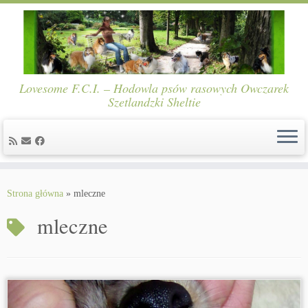
Lovesome F.C.I. – Hodowla psów rasowych Owczarek
Szetlandzki Sheltie
Skip
to
Strona główna
»
mleczne
content
mleczne