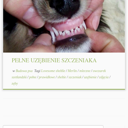
Pełne uzębienie szczeniaka
Wiele osób ma problem, jak rozpoznać, czy szczeniak ma
wszystkie zęby mleczne, czy też są jakieś braki. Jeśli już
w wieku szczenięcym brakuje zębów mlecznych, nie
można się spodziewać, ze u dorosłego psa będziemy mieli
pełen garnitur zębów. Ale jak to sprawdzić?
PEŁNE UZĘBIENIE SZCZENIAKA
w
Budowa psa
Tagi
Lovesome sheltlie
/
Merlin
/
mleczne
/
owczarek
szetlandzki
/
pełne
/
prawidłowe
/
sheltie
/
szczeniak
/
uzębienie
/
zdjęcia
/
zęby
Szukaj: