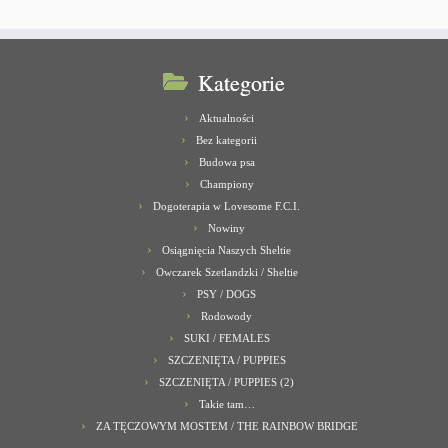
Kategorie
Aktualności
Bez kategorii
Budowa psa
Championy
Dogoterapia w Lovesome F.C.I.
Nowiny
Osiągnięcia Naszych Sheltie
Owczarek Szetlandzki / Sheltie
PSY / DOGS
Rodowody
SUKI / FEMALES
SZCZENIĘTA / PUPPIES
SZCZENIĘTA / PUPPIES (2)
Takie tam…
ZA TĘCZOWYM MOSTEM / THE RAINBOW BRIDGE