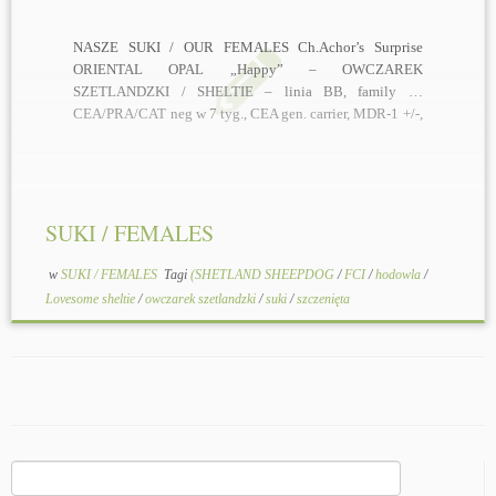
NASZE SUKI / OUR FEMALES Ch.Achor’s Surprise
ORIENTAL OPAL „Happy” – OWCZAREK
SZETLANDZKI / SHELTIE – linia BB, family …
CEA/PRA/CAT neg w 7 tyg., CEA gen. carrier, MDR-1 +/-,
HD A Suka/female tricolor, import Szwajcaria /
Switzerland, urodzona/born 28.10.2014 r. o: Ch.D, Ch.D-
VDH JARI KING OF SPADES V’T Maartenshuis […]
SUKI / FEMALES
w
SUKI / FEMALES
Tagi
(SHETLAND SHEEPDOG
/
FCI
/
hodowla
/
Lovesome sheltie
/
owczarek szetlandzki
/
suki
/
szczenięta
Szukaj: