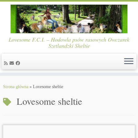
Lovesome F.C.I. – Hodowla psów rasowych Owczarek
Szetlandzki Sheltie
Skip
to
Strona główna
»
Lovesome sheltie
content
Lovesome sheltie