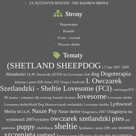
ZA TĘCZOWYM MOSTEM / THE RAINBOW BRIDGE
Strony
Dogoterapia
Kontakt
O nas – wywiad
Wzorzec sheltie
Tematy
(SHETLAND SHEEPDOG
)
2 lata
2007
2008
Dogoterapia
dog
Aktualności
Ch.PL Dawnville ZETOS for Lovesome Zefi
I. Owczarek
dukacja z psem (EP)
dzieci
FCI
Grupa I
hodowla
Szetlandzki - Sheltie Lovesome (FCI)
i stróżująceFCI -
lovesome
88
karmy i witaminy dla zwierząt
kontakt
leczenie
Lovesome sheltie
Lythwood
Lovesome sheltieWorld Dog Showowczarek szetlandzki
Lovesome sheltlie
Nasze Psy
Merlin
Nasze sheltie
Osiągnięcia na
Mł.Ch.PL
Osiągnięcia 2007
pies
owczarek szetlandzki
wystawach 2007wystawy
psy
sheltie
puppy
szczeniak
pasterskie
rehabilitacja
Spotkanie z psem (SP)
suki
szczenięta
szetland
Terapia z psem (TP
trofea
Vanilla Hills NO STRINGS