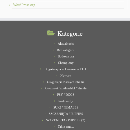
WordPress.org
Kategorie
Aktualności
Bez kategorii
Budowa psa
Championy
Dogoterapia w Lovesome F.C.I.
Nowiny
Osiągnięcia Naszych Sheltie
Owczarek Szetlandzki / Sheltie
PSY / DOGS
Rodowody
SUKI / FEMALES
SZCZENIĘTA / PUPPIES
SZCZENIĘTA / PUPPIES (2)
Takie tam…