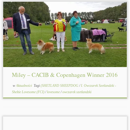
Miley – CACIB & Copenhagen Winner 2016
w
Aktualności
Tagi
(SHETLAND SHEEPDOG
/
I. Owczarek Szetlandzki -
Sheltie Lovesome (FCI)
/
lovesome
/
owczarek szetlandzki