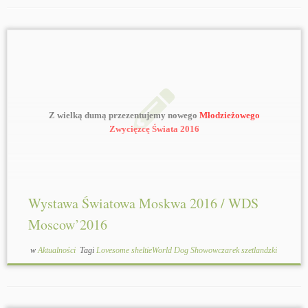
Z wielką dumą przezentujemy nowego
Młodzieżowego
Zwycięzcę Świata 2016
KING CHARLS Ventora
(wł. Karolina Baron, hod. i
handler Patrycja Mazur-Szkodzińska)
syn naszego
Ch.PL,SWE UCH, Multi J.Ch.Stud Dog'14,'15
Lovesome DUKE OF DREAM-LAND
x J.Ch. GOLDEN
GHOUST Ventora
Wystawa Światowa Moskwa 2016 / WDS
Moscow’2016
w
Aktualności
Tagi
Lovesome sheltieWorld Dog Showowczarek szetlandzki