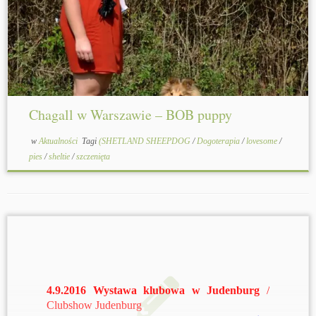
Chagall w Warszawie – BOB puppy
w
Aktualności
Tagi
(SHETLAND SHEEPDOG
/
Dogoterapia
/
lovesome
/
pies
/
sheltie
/
szczenięta
4.9.2016
Wystawa klubowa w Judenburg
/
Clubshow
Judenburg