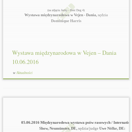
(na zdjęciu Jecky - Best Dog 4)
Wystawa międzynarodowa w Vejen - Dania,
sędzia
Dominique Harris
(46 zgłoszonych sheltie)
La-Min-So's LADYS KNIGHT "Ace"
(wnuk
Duke
) -
CACIB, Best Dog
Babysock's ROCK "N" ROLL NILO "Nilo"
(syn
Duke
) -
Res.CACIB, Best Dog2
Wystawa międzynarodowa w Vejen – Dania
Quashee OPERATION CHAOS "Jecky"
-
Best Dog4
10.06.2016
Lovesome BRILLIANT ROSE "Ebba"
-
1 Junior class,
CK
w
Aktualności
Lovesome UNIQUE GOLD ROSE "Miley"
- Exc.
Ogromne gratulacje!!!
05.06.2016 Międzynarodowa wystawa psów rasowych / Internatio
Show, Neumünster, DE,
sędzia/judge
Uwe Nölke, DE: