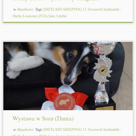
w
Aktualności
Tagi
(SHETLAND SHEEPDOG
/
I. Owczarek Szetlandzki -
Sheltie Lovesome (FCI)
/
pies
/
sheltie
Wystawa w Sorø (Dania)
w
Aktualności
Tagi
(SHETLAND SHEEPDOG
/
I. Owczarek Szetlandzki -