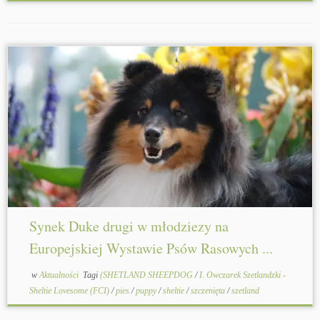
Synek Duke drugi w młodziezy na
Europejskiej Wystawie Psów Rasowych ...
w
Aktualności
Tagi
(SHETLAND SHEEPDOG
/
I. Owczarek Szetlandzki -
Sheltie Lovesome (FCI)
/
pies
/
puppy
/
sheltie
/
szczenięta
/
szetland