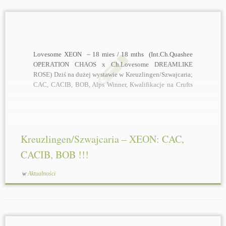
Lovesome XARA "Lady"
(Jecky x Sally) - właściciel
Anetta Smyk
- v1,
CWC
Lovesome XEON – 18 mies / 18 mths (Int.Ch.Quashee
OPERATION CHAOS x Ch.Lovesome DREAMLIKE
ROSE) Dziś na dużej wystawie w Kreuzlingen/Szwajcaria;
CAC, CACIB, BOB, Alps Winner, Kwalifikacje na Crufts
2017 Today at big show in Kreuzlingen/Switzerland;
CAC, CACIB, BOB, Alps Winner, Qualified for Crufts
2017
Kreuzlingen/Szwajcaria – XEON: CAC,
CACIB, BOB !!!
w
Aktualności