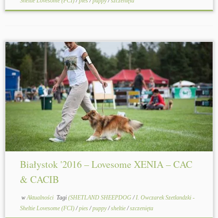
Sheltie Lovesome (FCI)
/
pies
/
puppy
/
szczenięta
Białystok '2016 – Lovesome XENIA – CAC
& CACIB
w
Aktualności
Tagi
(SHETLAND SHEEPDOG
/
I. Owczarek Szetlandzki -
Sheltie Lovesome (FCI)
/
pies
/
puppy
/
sheltie
/
szczenięta