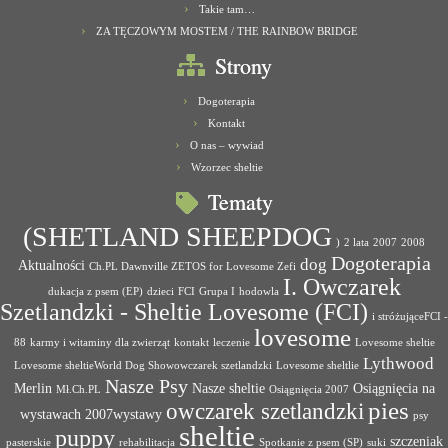
Takie tam…
ZA TĘCZOWYM MOSTEM / THE RAINBOW BRIDGE
Strony
Dogoterapia
Kontakt
O nas – wywiad
Wzorzec sheltie
Tematy
(SHETLAND SHEEPDOG
)
2 lata
2007
2008
Dogoterapia
dog
Aktualności
Ch.PL Dawnville ZETOS for Lovesome Zefi
I. Owczarek
dukacja z psem (EP)
dzieci
FCI
Grupa I
hodowla
Szetlandzki - Sheltie Lovesome (FCI)
i stróżująceFCI -
lovesome
88
karmy i witaminy dla zwierząt
kontakt
leczenie
Lovesome sheltie
Lythwood
Lovesome sheltieWorld Dog Showowczarek szetlandzki
Lovesome sheltlie
Nasze Psy
Merlin
Nasze sheltie
Osiągnięcia na
Mł.Ch.PL
Osiągnięcia 2007
pies
owczarek szetlandzki
wystawach 2007wystawy
psy
sheltie
puppy
szczeniak
pasterskie
rehabilitacja
Spotkanie z psem (SP)
suki