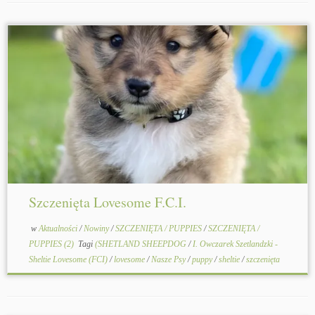
Szczenięta Lovesome F.C.I.
w
Aktualności
/
Nowiny
/
SZCZENIĘTA / PUPPIES
/
SZCZENIĘTA /
PUPPIES (2)
Tagi
(SHETLAND SHEEPDOG
/
I. Owczarek Szetlandzki -
Sheltie Lovesome (FCI)
/
lovesome
/
Nasze Psy
/
puppy
/
sheltie
/
szczenięta