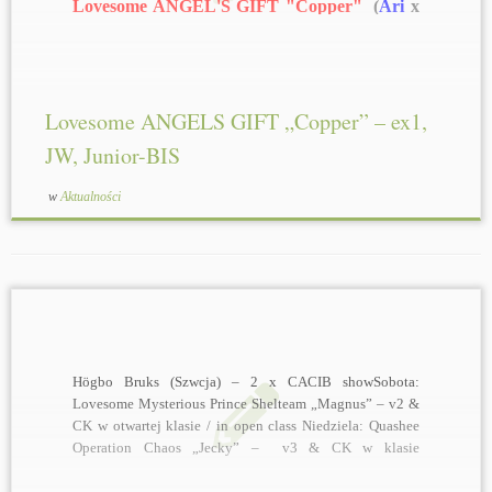
Lovesome ANGEL'S GIFT "Copper"
(
Ari
x
Sally
)
-
own. Maria Toma (Austria)
-
ex1,
JW, Junior-BIS
Lovesome ANGELS GIFT „Copper” – ex1,
JW, Junior-BIS
w
Aktualności
Högbo Bruks (Szwcja) – 2 x CACIB showSobota:
Lovesome Mysterious Prince Shelteam „Magnus” – v2 &
CK w otwartej klasie / in open class Niedziela: Quashee
Operation Chaos „Jecky” – v3 & CK w klasie
championów / in championklas Dziękuję Lotta!!!!