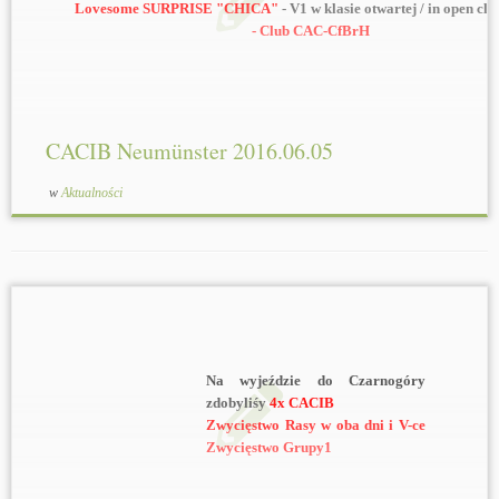
Lovesome SURPRISE "CHICA"
- V1 w klasie otwartej / in open cla
- Club CAC-CfBrH
LIGHT MY FIRE AMORENO "FIGHTER"
(
Jecky
x Guanta) - V2 
championów / in champion Class -
R.CAC - R.Club CAC - R.CA
CACIB Neumünster 2016.06.05
w
Aktualności
Na wyjeździe do Czarnogóry
zdobyliśy
4x CACIB
Zwycięstwo Rasy w oba dni i V-ce
Zwycięstwo Grupy1
Pierwszego dnia CACIB Budva