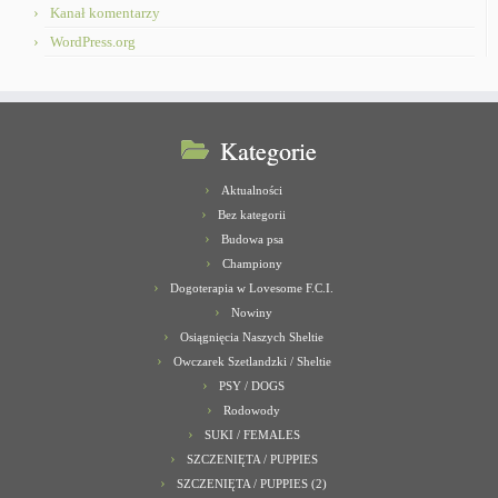
Kanał komentarzy
WordPress.org
Kategorie
Aktualności
Bez kategorii
Budowa psa
Championy
Dogoterapia w Lovesome F.C.I.
Nowiny
Osiągnięcia Naszych Sheltie
Owczarek Szetlandzki / Sheltie
PSY / DOGS
Rodowody
SUKI / FEMALES
SZCZENIĘTA / PUPPIES
SZCZENIĘTA / PUPPIES (2)