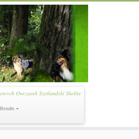
owych Owczarek Szetlandzki Sheltie
 Results