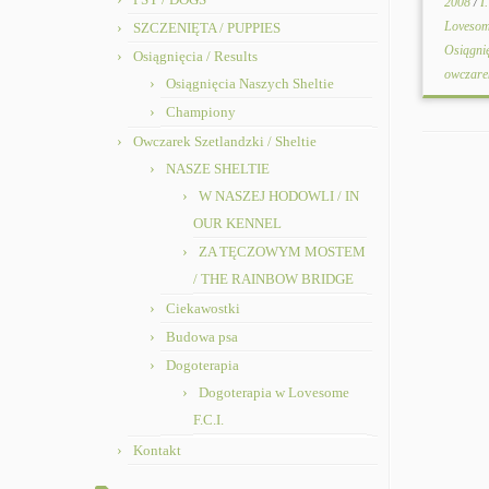
2008
/
I
Lovesom
SZCZENIĘTA / PUPPIES
Osiągni
Osiągnięcia / Results
owczare
Osiągnięcia Naszych Sheltie
Championy
Owczarek Szetlandzki / Sheltie
NASZE SHELTIE
W NASZEJ HODOWLI / IN
OUR KENNEL
ZA TĘCZOWYM MOSTEM
/ THE RAINBOW BRIDGE
Ciekawostki
Budowa psa
Dogoterapia
Dogoterapia w Lovesome
F.C.I.
Kontakt