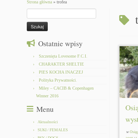
to
Strona główna
»
trofea
content
Szukaj:
Ostatnie wpisy
Szczenięta Lovesome F.C.I.
CHARAKTER SHELTIE
PIES KOCHA INACZEJ
Polityka Prywatności.
Miley – CACIB & Copenhagen
Winner 2016
Osi
Menu
wys
Aktualności
SUKI / FEMALES
w
Osiąg
PSY / DOGS