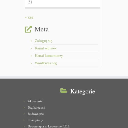
31
« cze
Meta
Zaloguj się
Kanał wpisów
Kanał komentarzy
WordPress.org
Kategorie
Aktualności
Bez kategorii
Budowa psa
Championy
Dogoterapia w Lovesome F.C.I.