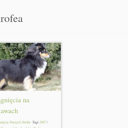
trofea
ągnięcia na
tawach
nięcia Naszych Sheltie
Tagi
2007
/