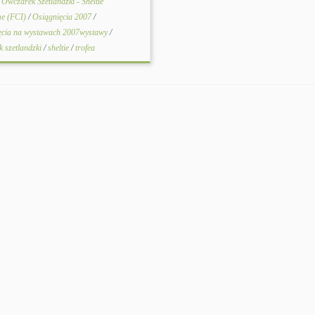
. Owczarek Szetlandzki - Sheltie
e (FCI)
/
Osiągnięcia 2007
/
ęcia na wystawach 2007wystawy
/
k szetlandzki
/
sheltie
/
trofea