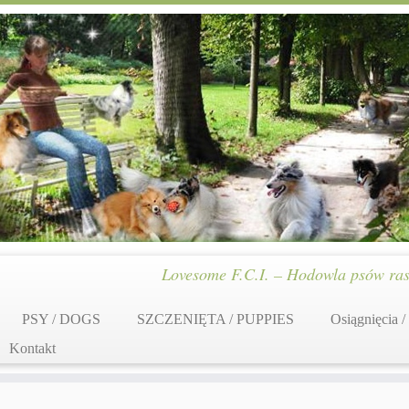
Lovesome F.C.I. – Hodowla psów ras
PSY / DOGS
SZCZENIĘTA / PUPPIES
Osiągnięcia /
Kontakt