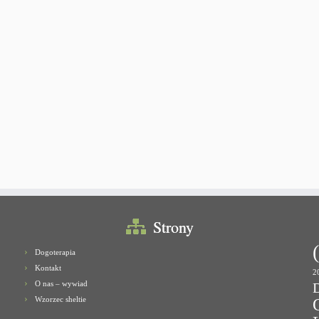
Strony
Dogoterapia
Kontakt
2
O nas – wywiad
Wzorzec sheltie