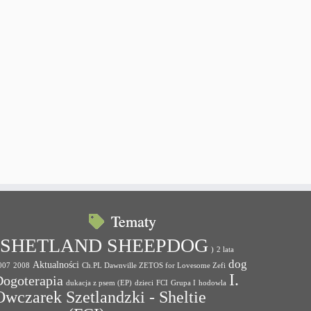
Tematy
(SHETLAND SHEEPDOG
)
2 lata
dog
Aktualności
007
2008
Ch.PL Dawnville ZETOS for Lovesome Zefi
I.
Dogoterapia
dukacja z psem (EP)
dzieci
FCI
Grupa I
hodowla
Owczarek Szetlandzki - Sheltie