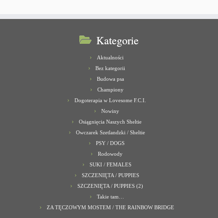
Kategorie
Aktualności
Bez kategorii
Budowa psa
Championy
Dogoterapia w Lovesome F.C.I.
Nowiny
Osiągnięcia Naszych Sheltie
Owczarek Szetlandzki / Sheltie
PSY / DOGS
Rodowody
SUKI / FEMALES
SZCZENIĘTA / PUPPIES
SZCZENIĘTA / PUPPIES (2)
Takie tam…
ZA TĘCZOWYM MOSTEM / THE RAINBOW BRIDGE