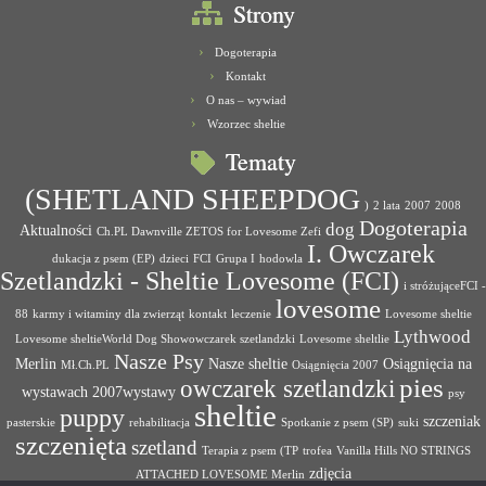
Strony
Dogoterapia
Kontakt
O nas – wywiad
Wzorzec sheltie
Tematy
(SHETLAND SHEEPDOG
)
2 lata
2007
2008
Dogoterapia
dog
Aktualności
Ch.PL Dawnville ZETOS for Lovesome Zefi
I. Owczarek
dukacja z psem (EP)
dzieci
FCI
Grupa I
hodowla
Szetlandzki - Sheltie Lovesome (FCI)
i stróżująceFCI -
lovesome
88
karmy i witaminy dla zwierząt
kontakt
leczenie
Lovesome sheltie
Lythwood
Lovesome sheltieWorld Dog Showowczarek szetlandzki
Lovesome sheltlie
Nasze Psy
Merlin
Nasze sheltie
Osiągnięcia na
Mł.Ch.PL
Osiągnięcia 2007
pies
owczarek szetlandzki
wystawach 2007wystawy
psy
sheltie
puppy
szczeniak
pasterskie
rehabilitacja
Spotkanie z psem (SP)
suki
szczenięta
szetland
Terapia z psem (TP
trofea
Vanilla Hills NO STRINGS
zdjęcia
ATTACHED LOVESOME Merlin