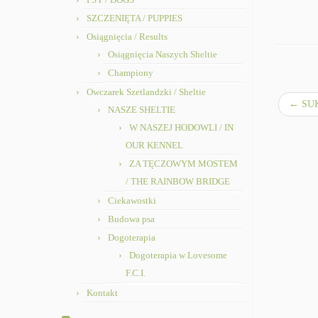
SZCZENIĘTA / PUPPIES
Osiągnięcia / Results
Osiągnięcia Naszych Sheltie
Championy
Owczarek Szetlandzki / Sheltie
←
SUK
NASZE SHELTIE
W NASZEJ HODOWLI / IN
OUR KENNEL
ZA TĘCZOWYM MOSTEM
/ THE RAINBOW BRIDGE
Ciekawostki
Budowa psa
Dogoterapia
Dogoterapia w Lovesome
F.C.I.
Kontakt