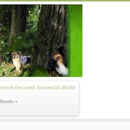
owych Owczarek Szetlandzki Sheltie
 Results