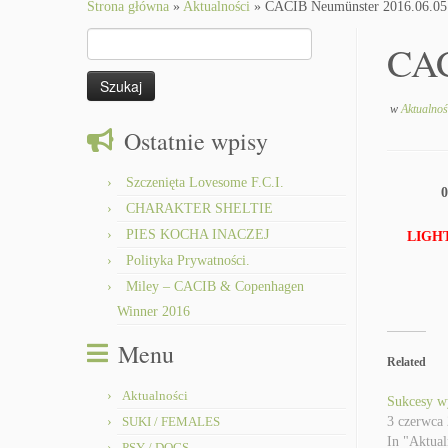
to
Strona główna
»
Aktualności
»
CACIB Neumünster 2016.06.05
content
Szukaj:
CAC
w
Aktualnoś
Ostatnie wpisy
Szczenięta Lovesome F.C.I.
0
CHARAKTER SHELTIE
PIES KOCHA INACZEJ
LIGH
Polityka Prywatności.
Miley – CACIB & Copenhagen
Winner 2016
Menu
Related
Aktualności
Sukcesy w
SUKI / FEMALES
3 czerwca
In "Aktual
PSY / DOGS