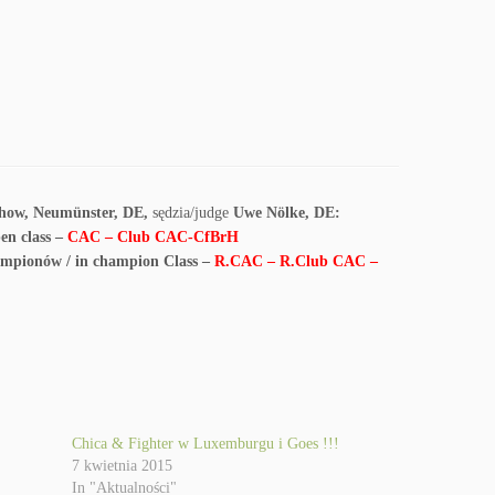
Show, Neumünster, DE,
sędzia/judge
Uwe Nölke, DE:
pen class –
CAC – Club CAC-CfBrH
mpionów / in champion Class –
R.CAC – R.Club CAC –
Chica & Fighter w Luxemburgu i Goes !!!
7 kwietnia 2015
In "Aktualności"