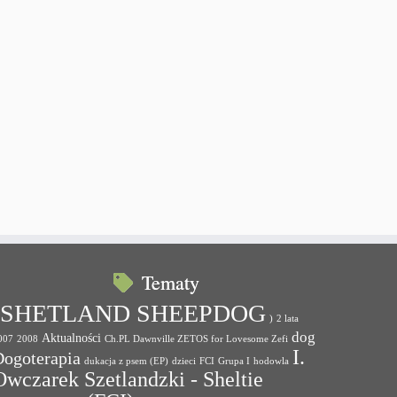
Tematy
(SHETLAND SHEEPDOG
)
2 lata
dog
Aktualności
007
2008
Ch.PL Dawnville ZETOS for Lovesome Zefi
I.
Dogoterapia
dukacja z psem (EP)
dzieci
FCI
Grupa I
hodowla
Owczarek Szetlandzki - Sheltie