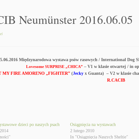
IB Neumünster 2016.06.05
ci
5.06.2016 Międzynarodowa wystawa psów rasowych / International Dog 
Lovesome SURPRISE „CHICA”
– V1 w klasie otwartej / in o
T MY FIRE AMORENO „FIGHTER”
(
Jecky
x Guanta) – V2 w klasie cha
R.CACIB
ystawowe dzieci po naszych psach
Osiągnięcia na wystawach
 2014
2 lutego 2010
ności"
In "Osiągnięcia Naszych Sheltie"