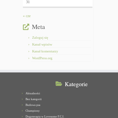
31
« cze
Meta
Zaloguj się
Kanał wpisów
Kanał komentarzy
WordPress.org
Kategorie
Aktualności
Bez kategorii
Budowa psa
Championy
Dogoterapia w Lovesome F.C.I.