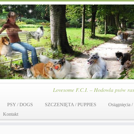
Lovesome F.C.I. – Hodowla psów ras
PSY / DOGS
SZCZENIĘTA / PUPPIES
Osiągnięcia /
Kontakt