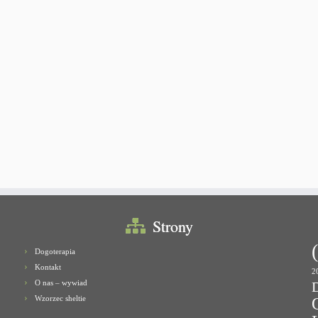
Strony
Dogoterapia
Kontakt
2
O nas – wywiad
Wzorzec sheltie