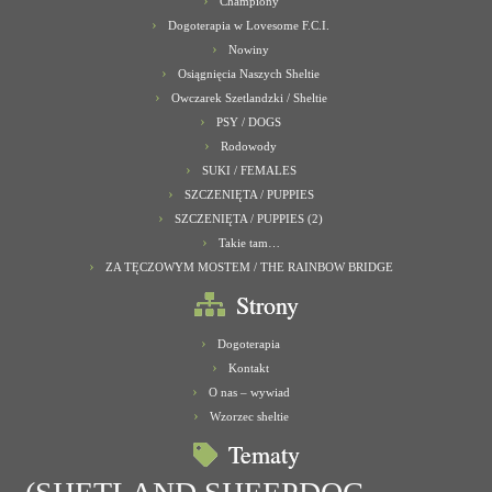
Championy
Dogoterapia w Lovesome F.C.I.
Nowiny
Osiągnięcia Naszych Sheltie
Owczarek Szetlandzki / Sheltie
PSY / DOGS
Rodowody
SUKI / FEMALES
SZCZENIĘTA / PUPPIES
SZCZENIĘTA / PUPPIES (2)
Takie tam…
ZA TĘCZOWYM MOSTEM / THE RAINBOW BRIDGE
Strony
Dogoterapia
Kontakt
O nas – wywiad
Wzorzec sheltie
Tematy