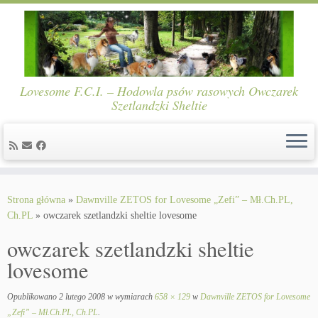
Lovesome F.C.I. – Hodowla psów rasowych Owczarek
Szetlandzki Sheltie
Skip
to
Strona główna
»
Dawnville ZETOS for Lovesome „Zefi” – Mł.Ch.PL,
content
Ch.PL
»
owczarek szetlandzki sheltie lovesome
owczarek szetlandzki sheltie
lovesome
Opublikowano
2 lutego 2008
w wymiarach
658 × 129
w
Dawnville ZETOS for Lovesome
„Zefi” – Mł.Ch.PL, Ch.PL
.