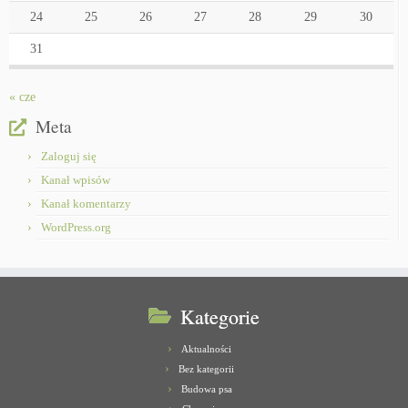
24
25
26
27
28
29
30
31
« cze
Meta
Zaloguj się
Kanał wpisów
Kanał komentarzy
WordPress.org
Kategorie
Aktualności
Bez kategorii
Budowa psa