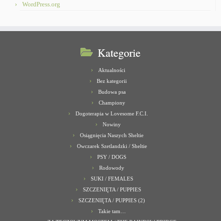
WordPress.org
Kategorie
Aktualności
Bez kategorii
Budowa psa
Championy
Dogoterapia w Lovesome F.C.I.
Nowiny
Osiągnięcia Naszych Sheltie
Owczarek Szetlandzki / Sheltie
PSY / DOGS
Rodowody
SUKI / FEMALES
SZCZENIĘTA / PUPPIES
SZCZENIĘTA / PUPPIES (2)
Takie tam…