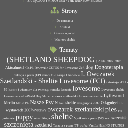
ZA TĘCZOWYM MOSTEM / THE RAINBOW BRIDGE
Strony
Dogoterapia
Kontakt
O nas – wywiad
Wzorzec sheltie
Tematy
(SHETLAND SHEEPDOG
)
2 lata
2007
2008
Dogoterapia
dog
Aktualności
Ch.PL Dawnville ZETOS for Lovesome Zefi
I. Owczarek
dukacja z psem (EP)
dzieci
FCI
Grupa I
hodowla
Szetlandzki - Sheltie Lovesome (FCI)
i stróżująceFCI -
lovesome
88
karmy i witaminy dla zwierząt
kontakt
leczenie
Lovesome sheltie
Lythwood
Lovesome sheltieWorld Dog Showowczarek szetlandzki
Lovesome sheltlie
Nasze Psy
Merlin
Nasze sheltie
Osiągnięcia na
Mł.Ch.PL
Osiągnięcia 2007
pies
owczarek szetlandzki
wystawach 2007wystawy
psy
sheltie
puppy
szczeniak
pasterskie
rehabilitacja
Spotkanie z psem (SP)
suki
szczenięta
szetland
Terapia z psem (TP
trofea
Vanilla Hills NO STRINGS