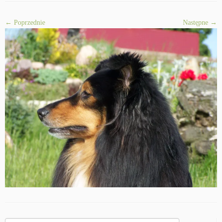
← Poprzednie
Następne →