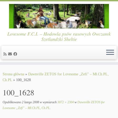
Lovesome F.C.I. – Hodowla psów rasowych Owczarek
Szetlandzki Sheltie
Skip
to
Strona główna
»
Dawnville ZETOS for Lovesome „Zefi” – Mł.Ch.PL,
content
Ch.PL
»
100_1628
100_1628
Opublikowano
2 lutego 2008
w wymiarach
3072 × 2304
w
Dawnville ZETOS for
Lovesome „Zefi” – Mł.Ch.PL, Ch.PL
.