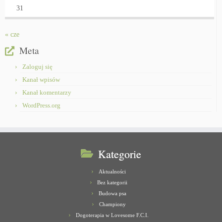
31
« cze
Meta
Zaloguj się
Kanał wpisów
Kanał komentarzy
WordPress.org
Kategorie
Aktualności
Bez kategorii
Budowa psa
Championy
Dogoterapia w Lovesome F.C.I.