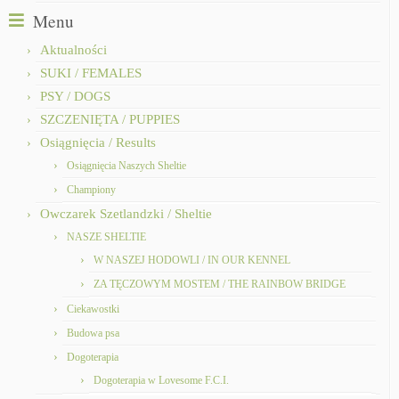
Menu
Aktualności
SUKI / FEMALES
PSY / DOGS
SZCZENIĘTA / PUPPIES
Osiągnięcia / Results
Osiągnięcia Naszych Sheltie
Championy
Owczarek Szetlandzki / Sheltie
NASZE SHELTIE
W NASZEJ HODOWLI / IN OUR KENNEL
ZA TĘCZOWYM MOSTEM / THE RAINBOW BRIDGE
Ciekawostki
Budowa psa
Dogoterapia
Dogoterapia w Lovesome F.C.I.