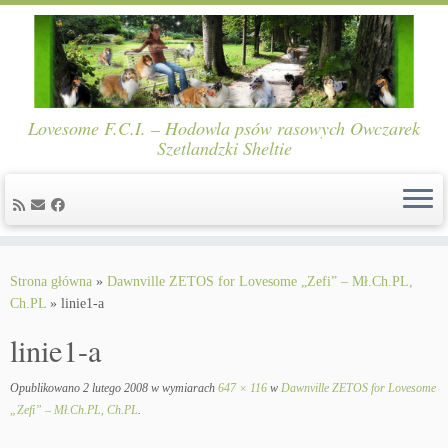
Lovesome F.C.I. – Hodowla psów rasowych Owczarek
Szetlandzki Sheltie
Skip
to
Strona główna
»
Dawnville ZETOS for Lovesome „Zefi” – Mł.Ch.PL,
content
Ch.PL
»
linie1-a
linie1-a
Opublikowano
2 lutego 2008
w wymiarach
647 × 116
w
Dawnville ZETOS for Lovesome
„Zefi” – Mł.Ch.PL, Ch.PL
.