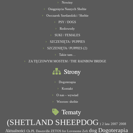
Nowiny
Osiągnięcia Naszych Sheltie
Owczarek Szetlandzki / Sheltie
PSY / DOGS
Rodowody
SUKI / FEMALES
SZCZENIĘTA / PUPPIES
SZCZENIĘTA / PUPPIES (2)
Takie tam…
ZA TĘCZOWYM MOSTEM / THE RAINBOW BRIDGE
Strony
Dogoterapia
Kontakt
O nas – wywiad
Wzorzec sheltie
Tematy
(SHETLAND SHEEPDOG
)
2 lata
2007
2008
Dogoterapia
dog
Aktualności
Ch.PL Dawnville ZETOS for Lovesome Zefi