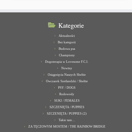
Kategorie
Aktualności
Bez kategorii
Budowa psa
Championy
Dogoterapia w Lovesome F.C.I.
Nowiny
Osiągnięcia Naszych Sheltie
Owczarek Szetlandzki / Sheltie
PSY / DOGS
Rodowody
SUKI / FEMALES
SZCZENIĘTA / PUPPIES
SZCZENIĘTA / PUPPIES (2)
Takie tam…
ZA TĘCZOWYM MOSTEM / THE RAINBOW BRIDGE