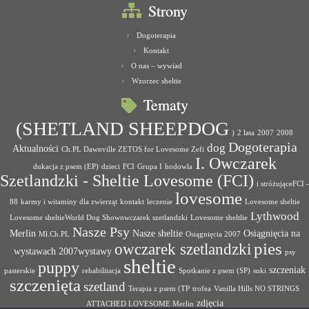
Strony
Dogoterapia
Kontakt
O nas – wywiad
Wzorzec sheltie
Tematy
(SHETLAND SHEEPDOG
)
2 lata
2007
2008
Dogoterapia
dog
Aktualności
Ch.PL Dawnville ZETOS for Lovesome Zefi
I. Owczarek
dukacja z psem (EP)
dzieci
FCI
Grupa I
hodowla
Szetlandzki - Sheltie Lovesome (FCI)
i stróżująceFCI -
lovesome
88
karmy i witaminy dla zwierząt
kontakt
leczenie
Lovesome sheltie
Lythwood
Lovesome sheltieWorld Dog Showowczarek szetlandzki
Lovesome sheltlie
Nasze Psy
Merlin
Nasze sheltie
Osiągnięcia na
Mł.Ch.PL
Osiągnięcia 2007
pies
owczarek szetlandzki
wystawach 2007wystawy
psy
sheltie
puppy
szczeniak
pasterskie
rehabilitacja
Spotkanie z psem (SP)
suki
szczenięta
szetland
Terapia z psem (TP
trofea
Vanilla Hills NO STRINGS
zdjęcia
ATTACHED LOVESOME Merlin