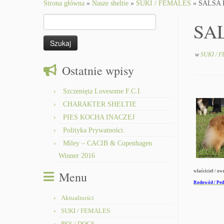
to
Strona główna
»
Nasze sheltie
»
SUKI / FEMALES
»
SALSA K
content
Szukaj:
SAL
w
SUKI / 
Ostatnie wpisy
Szczenięta Lovesome F.C.I.
CHARAKTER SHELTIE
PIES KOCHA INACZEJ
Polityka Prywatności.
Miley – CACIB & Copenhagen
Winner 2016
właściciel / o
Menu
Rodowód / Ped
Aktualności
SUKI / FEMALES
PSY / DOGS