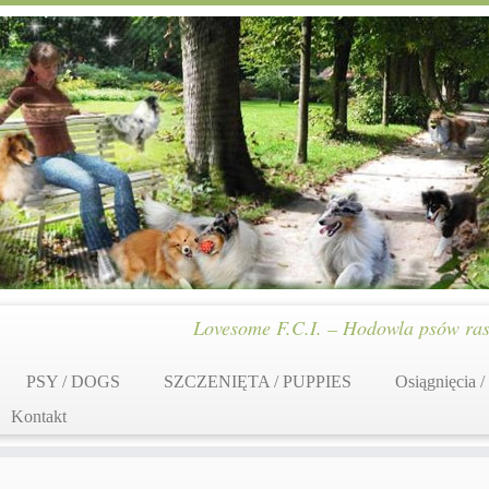
Lovesome F.C.I. – Hodowla psów ras
PSY / DOGS
SZCZENIĘTA / PUPPIES
Osiągnięcia /
Kontakt