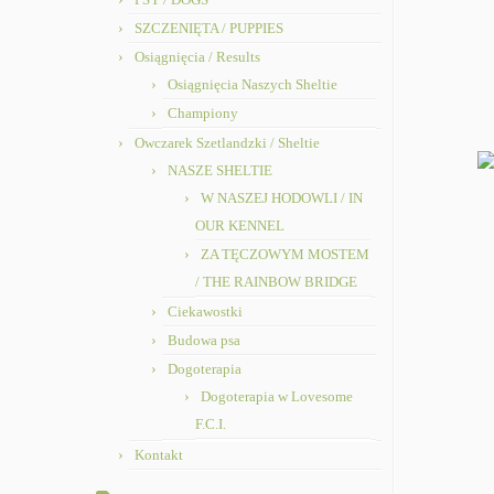
SZCZENIĘTA / PUPPIES
Osiągnięcia / Results
Osiągnięcia Naszych Sheltie
Championy
Owczarek Szetlandzki / Sheltie
NASZE SHELTIE
W NASZEJ HODOWLI / IN
OUR KENNEL
ZA TĘCZOWYM MOSTEM
/ THE RAINBOW BRIDGE
Ciekawostki
Budowa psa
Dogoterapia
Dogoterapia w Lovesome
F.C.I.
Kontakt