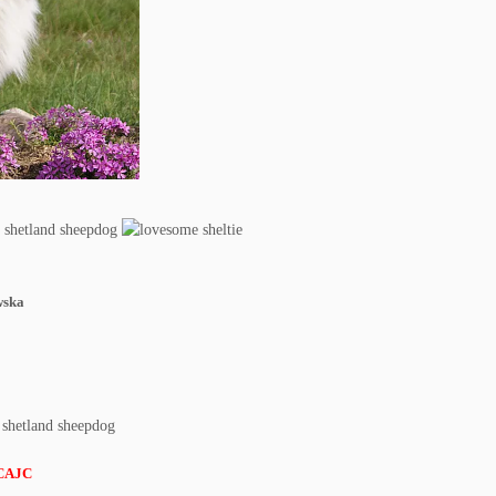
wska
 CAJC