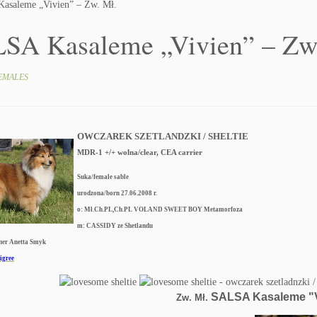
asaleme „Vivien” – Zw. Mł.
SA Kasaleme „Vivien” – Zw
FEMALES
OWCZAREK SZETLANDZKI / SHELTIE
MDR-1 +/+
wolna/clear, CEA carrier
Suka/female sable
urodzona/born 27.06.2008 r.
o: Mł.Ch.PL,Ch.PL VOLAND SWEET BOY Metamorfoza
m: CASSIDY ze Shetlandu
wner Anetta Smyk
igree
SALSA Kasaleme "V
Zw. Mł.