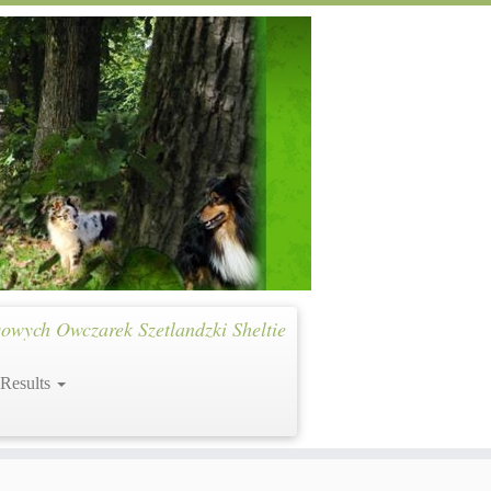
owych Owczarek Szetlandzki Sheltie
 Results