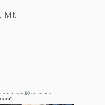
. Mł.
ivien"