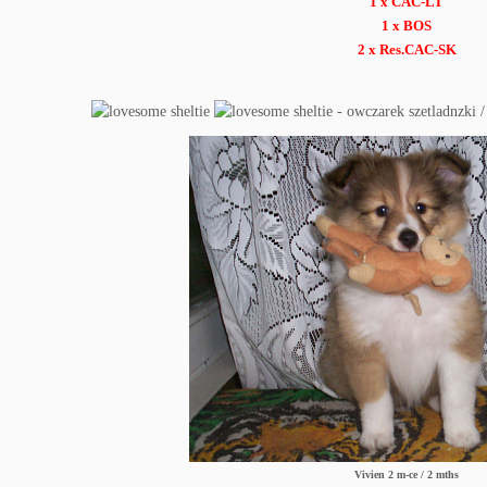
1 x CAC-LT
1 x BOS
2 x Res.CAC-SK
Vivien 2 m-ce / 2 mths