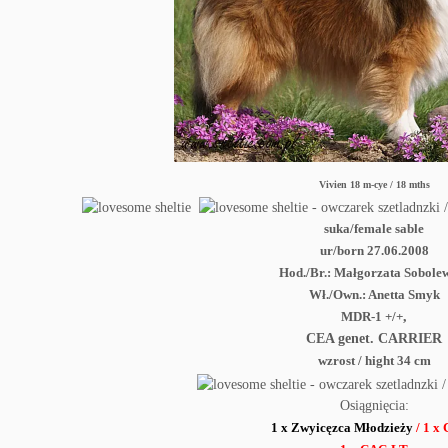
Vivien 18 m-cye / 18 mths
suka/female sable
ur/born 27.06.2008
Hod./Br.: Małgorzata Sobole
Wł./Own.: Anetta Smyk
MDR-1 +/+
,
CEA genet. CARRIER
wzrost / hight 34 cm
Osiągnięcia:
1 x Zwyicęzca Młodzieży
/ 1 x