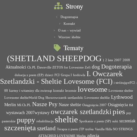
Strony
Dogoterapia
Kontakt
O nas – wywiad
Wzorzec sheltie
Tematy
(SHETLAND SHEEPDOG
)
2 lata
2007
2008
Dogoterapia
dog
Aktualności
Ch.PL Dawnville ZETOS for Lovesome Zefi
I. Owczarek
dukacja z psem (EP)
dzieci
FCI
Grupa I
hodowla
Szetlandzki - Sheltie Lovesome (FCI)
i stróżująceFCI -
lovesome
88
karmy i witaminy dla zwierząt
kontakt
leczenie
Lovesome sheltie
Lythwood
Lovesome sheltieWorld Dog Showowczarek szetlandzki
Lovesome sheltlie
Nasze Psy
Merlin
Nasze sheltie
Osiągnięcia na
Mł.Ch.PL
Osiągnięcia 2007
pies
owczarek szetlandzki
wystawach 2007wystawy
psy
sheltie
puppy
szczeniak
pasterskie
rehabilitacja
Spotkanie z psem (SP)
suki
szczenięta
szetland
Terapia z psem (TP
trofea
Vanilla Hills NO STRINGS
zdjęcia
ATTACHED LOVESOME Merlin