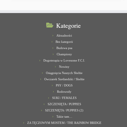
Kategorie
Aktualności
Bez kategorii
Budowa psa
Championy
Dogoterapia w Lovesome F.C.I.
Nowiny
Osiągnięcia Naszych Sheltie
Owczarek Szetlandzki / Sheltie
PSY / DOGS
Rodowody
SUKI / FEMALES
SZCZENIĘTA / PUPPIES
SZCZENIĘTA / PUPPIES (2)
Takie tam…
ZA TĘCZOWYM MOSTEM / THE RAINBOW BRIDGE