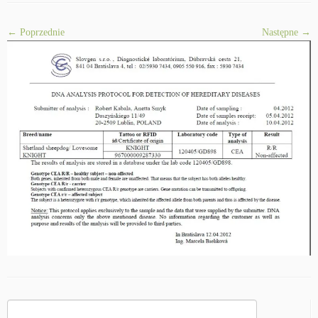
← Poprzednie
Następne →
Szukaj: