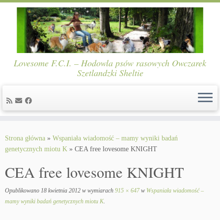
Lovesome F.C.I. – Hodowla psów rasowych Owczarek
Szetlandzki Sheltie
Skip
to
Strona główna
»
Wspaniała wiadomość – mamy wyniki badań
content
genetycznych miotu K
»
CEA free lovesome KNIGHT
CEA free lovesome KNIGHT
Opublikowano
18 kwietnia 2012
w wymiarach
915 × 647
w
Wspaniała wiadomość –
mamy wyniki badań genetycznych miotu K
.