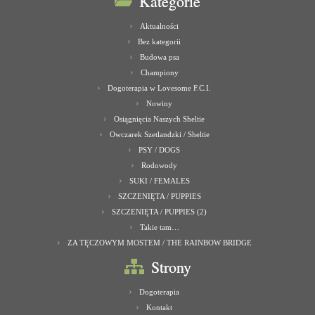
Kategorie
Aktualności
Bez kategorii
Budowa psa
Championy
Dogoterapia w Lovesome F.C.I.
Nowiny
Osiągnięcia Naszych Sheltie
Owczarek Szetlandzki / Sheltie
PSY / DOGS
Rodowody
SUKI / FEMALES
SZCZENIĘTA / PUPPIES
SZCZENIĘTA / PUPPIES (2)
Takie tam…
ZA TĘCZOWYM MOSTEM / THE RAINBOW BRIDGE
Strony
Dogoterapia
Kontakt