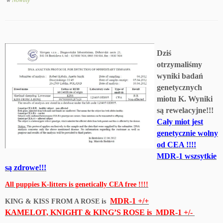
w
Nowiny
Dziś
otrzymaliśmy
wyniki badań
genetycznych
miotu K. Wyniki
są rewelacyjne!!!
Cały miot jest
genetycznie wolny
od CEA !!!!
MDR-1 wszsytkie
są zdrowe!!!
All puppies K-litters is genetically CEA free !!!!
MDR-1
+/+
KING & KISS FROM A ROSE is
KAMELOT, KNIGHT & KING’S ROSE is MDR-1 +/-