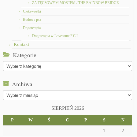
ZA TĘCZOWYM MOSTEM / THE RAINBOW BRIDGE
Ciekawostki
Budowa psa
Dogoterapia
Dogoterapia w Lovesome F.C.I.
Kontakt
Kategorie
Kategorie
Archiwa
Archiwa
SIERPIEŃ 2026
P
W
Ś
C
P
S
N
1
2