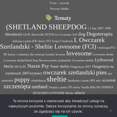
O nas – wywiad
Wzorzec sheltie
Tematy
(SHETLAND SHEEPDOG
)
2 lata
2007
2008
Dogoterapia
dog
Aktualności
Ch.PL Dawnville ZETOS for Lovesome Zefi
I. Owczarek
dukacja z psem (EP)
dzieci
FCI
Grupa I
hodowla
Szetlandzki - Sheltie Lovesome (FCI)
i stróżująceFCI -
lovesome
88
karmy i witaminy dla zwierząt
kontakt
leczenie
Lovesome sheltie
Lythwood
Lovesome sheltieWorld Dog Showowczarek szetlandzki
Lovesome sheltlie
Nasze Psy
Merlin
Nasze sheltie
Osiągnięcia na
Mł.Ch.PL
Osiągnięcia 2007
pies
owczarek szetlandzki
wystawach 2007wystawy
psy
sheltie
puppy
szczeniak
pasterskie
rehabilitacja
Spotkanie z psem (SP)
suki
szczenięta
szetland
Terapia z psem (TP
trofea
Vanilla Hills NO STRINGS
zdjęcia
ATTACHED LOVESOME Merlin
Ta strona korzysta z ciasteczek aby świadczyć usługi na
najwyższym poziomie. Dalsze korzystanie ze strony oznacza,
że zgadzasz się na ich użycie.
·
© 2026
Hodowla psów rasowych Lovesome Sheltie
·
Oparte na
·