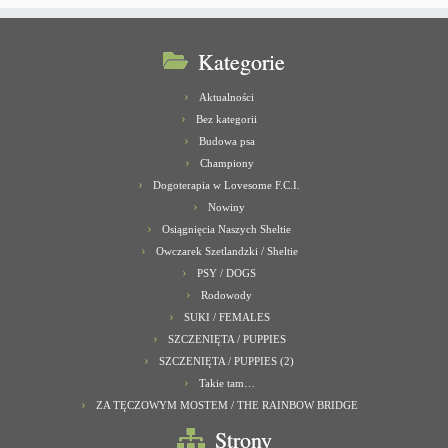
Kategorie
Aktualności
Bez kategorii
Budowa psa
Championy
Dogoterapia w Lovesome F.C.I.
Nowiny
Osiągnięcia Naszych Sheltie
Owczarek Szetlandzki / Sheltie
PSY / DOGS
Rodowody
SUKI / FEMALES
SZCZENIĘTA / PUPPIES
SZCZENIĘTA / PUPPIES (2)
Takie tam…
ZA TĘCZOWYM MOSTEM / THE RAINBOW BRIDGE
Strony