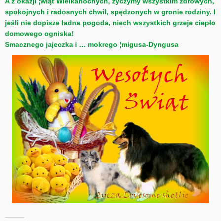
A z okazji ¦wiąt Wielkanocnych, życzymy wszystkim zdrowych,
spokojnych i radosnych chwil, spędzonych w gronie rodziny. I
jeśli nie dopisze ładna pogoda, niech wszystkich grzeje ciepło
domowego ogniska!
Smacznego jajeczka i … mokrego ¦migusa-Dyngusa