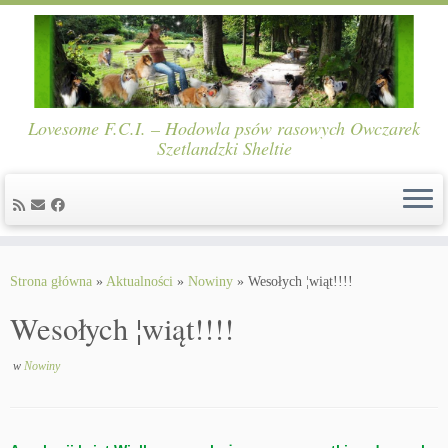
Lovesome F.C.I. – Hodowla psów rasowych Owczarek
Szetlandzki Sheltie
Skip
to
Strona główna
»
Aktualności
»
Nowiny
»
Wesołych ¦wiąt!!!!
content
Wesołych ¦wiąt!!!!
w
Nowiny