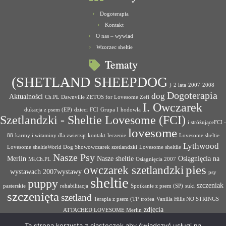
Dogoterapia
Kontakt
O nas – wywiad
Wzorzec sheltie
Tematy
(SHETLAND SHEEPDOG
)
2 lata
2007
2008
Dogoterapia
dog
Aktualności
Ch.PL Dawnville ZETOS for Lovesome Zefi
I. Owczarek
dukacja z psem (EP)
dzieci
FCI
Grupa I
hodowla
Szetlandzki - Sheltie Lovesome (FCI)
i stróżująceFCI -
lovesome
88
karmy i witaminy dla zwierząt
kontakt
leczenie
Lovesome sheltie
Lythwood
Lovesome sheltieWorld Dog Showowczarek szetlandzki
Lovesome sheltlie
Nasze Psy
Merlin
Nasze sheltie
Osiągnięcia na
Mł.Ch.PL
Osiągnięcia 2007
pies
owczarek szetlandzki
wystawach 2007wystawy
psy
sheltie
puppy
szczeniak
pasterskie
rehabilitacja
Spotkanie z psem (SP)
suki
szczenięta
szetland
Terapia z psem (TP
trofea
Vanilla Hills NO STRINGS
zdjęcia
ATTACHED LOVESOME Merlin
Ta strona korzysta z ciasteczek aby świadczyć usługi na