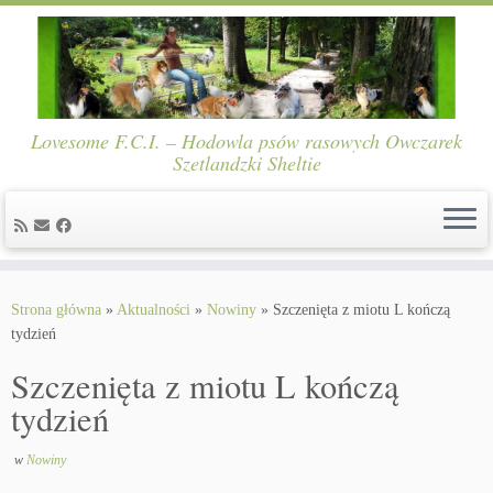
Lovesome F.C.I. – Hodowla psów rasowych Owczarek
Szetlandzki Sheltie
Skip
to
Strona główna
»
Aktualności
»
Nowiny
»
Szczenięta z miotu L kończą
content
tydzień
Szczenięta z miotu L kończą
tydzień
w
Nowiny