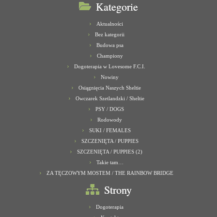
Kategorie
Aktualności
Bez kategorii
Budowa psa
Championy
Dogoterapia w Lovesome F.C.I.
Nowiny
Osiągnięcia Naszych Sheltie
Owczarek Szetlandzki / Sheltie
PSY / DOGS
Rodowody
SUKI / FEMALES
SZCZENIĘTA / PUPPIES
SZCZENIĘTA / PUPPIES (2)
Takie tam…
ZA TĘCZOWYM MOSTEM / THE RAINBOW BRIDGE
Strony
Dogoterapia