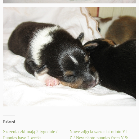
Related
Szczeniaczki mają 2 tygodnie /
Nowe zdjęcia szczeniąt miotu Y i
Puppies have 2 weeks
Z / New photo puppies from Y &