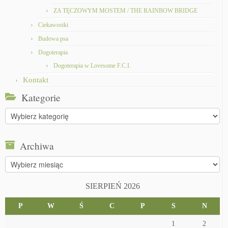
ZA TĘCZOWYM MOSTEM / THE RAINBOW BRIDGE
Ciekawostki
Budowa psa
Dogoterapia
Dogoterapia w Lovesome F.C.I.
Kontakt
Kategorie
Kategorie
Archiwa
Archiwa
SIERPIEŃ 2026
P
W
Ś
C
P
S
N
1
2