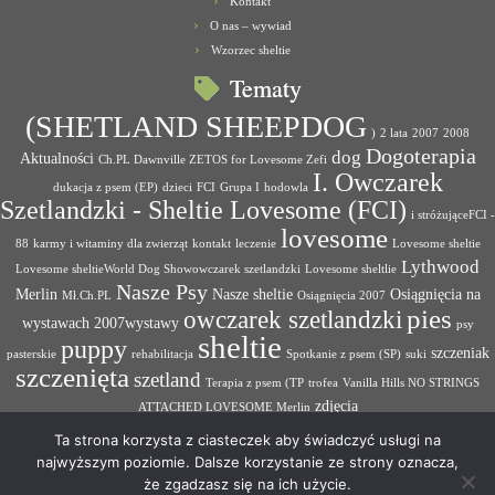
Kontakt
O nas – wywiad
Wzorzec sheltie
Tematy
(SHETLAND SHEEPDOG
)
2 lata
2007
2008
Dogoterapia
dog
Aktualności
Ch.PL Dawnville ZETOS for Lovesome Zefi
I. Owczarek
dukacja z psem (EP)
dzieci
FCI
Grupa I
hodowla
Szetlandzki - Sheltie Lovesome (FCI)
i stróżująceFCI -
lovesome
88
karmy i witaminy dla zwierząt
kontakt
leczenie
Lovesome sheltie
Lythwood
Lovesome sheltieWorld Dog Showowczarek szetlandzki
Lovesome sheltlie
Nasze Psy
Merlin
Nasze sheltie
Osiągnięcia na
Mł.Ch.PL
Osiągnięcia 2007
pies
owczarek szetlandzki
wystawach 2007wystawy
psy
sheltie
puppy
szczeniak
pasterskie
rehabilitacja
Spotkanie z psem (SP)
suki
szczenięta
szetland
Terapia z psem (TP
trofea
Vanilla Hills NO STRINGS
zdjęcia
ATTACHED LOVESOME Merlin
Ta strona korzysta z ciasteczek aby świadczyć usługi na
najwyższym poziomie. Dalsze korzystanie ze strony oznacza,
że zgadzasz się na ich użycie.