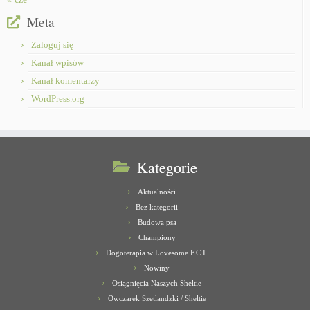
Meta
Zaloguj się
Kanał wpisów
Kanał komentarzy
WordPress.org
Kategorie
Aktualności
Bez kategorii
Budowa psa
Championy
Dogoterapia w Lovesome F.C.I.
Nowiny
Osiągnięcia Naszych Sheltie
Owczarek Szetlandzki / Sheltie