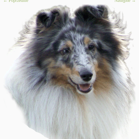
← Poprzednie
Następne →