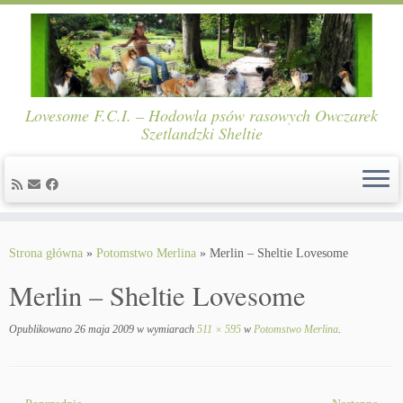
Lovesome F.C.I. – Hodowla psów rasowych Owczarek
Szetlandzki Sheltie
Skip
to
Strona główna
»
Potomstwo Merlina
»
Merlin – Sheltie Lovesome
content
Merlin – Sheltie Lovesome
Opublikowano
26 maja 2009
w wymiarach
511 × 595
w
Potomstwo Merlina
.