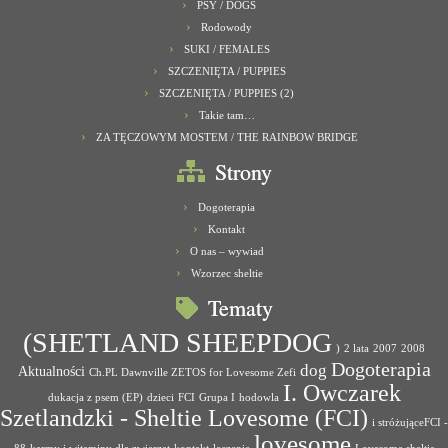
PSY / DOGS
Rodowody
SUKI / FEMALES
SZCZENIĘTA / PUPPIES
SZCZENIĘTA / PUPPIES (2)
Takie tam…
ZA TĘCZOWYM MOSTEM / THE RAINBOW BRIDGE
Strony
Dogoterapia
Kontakt
O nas – wywiad
Wzorzec sheltie
Tematy
(SHETLAND SHEEPDOG
)
2 lata
2007
2008
Dogoterapia
dog
Aktualności
Ch.PL Dawnville ZETOS for Lovesome Zefi
I. Owczarek
dukacja z psem (EP)
dzieci
FCI
Grupa I
hodowla
Szetlandzki - Sheltie Lovesome (FCI)
i stróżująceFCI -
lovesome