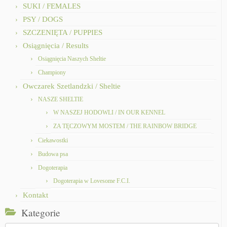
SUKI / FEMALES
PSY / DOGS
SZCZENIĘTA / PUPPIES
Osiągnięcia / Results
Osiągnięcia Naszych Sheltie
Championy
Owczarek Szetlandzki / Sheltie
NASZE SHELTIE
W NASZEJ HODOWLI / IN OUR KENNEL
ZA TĘCZOWYM MOSTEM / THE RAINBOW BRIDGE
Ciekawostki
Budowa psa
Dogoterapia
Dogoterapia w Lovesome F.C.I.
Kontakt
Kategorie