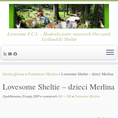
Lovesome F.C.I. – Hodowla psów rasowych Owczarek
Szetlandzki Sheltie
Skip
to
Strona główna
»
Potomstwo Merlina
»
Lovesome Sheltie – dzieci Merlina
content
Lovesome Sheltie – dzieci Merlina
Opublikowano
26 maja 2009
w wymiarach
400 × 300
w
Potomstwo Merlina
.