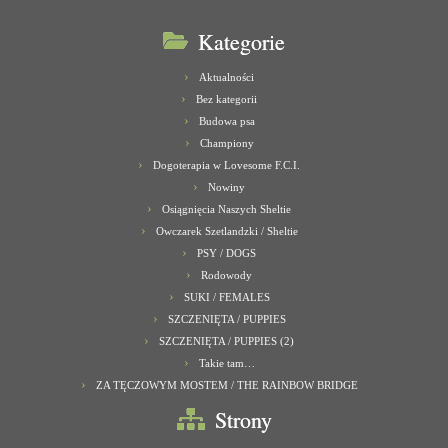
Kategorie
Aktualności
Bez kategorii
Budowa psa
Championy
Dogoterapia w Lovesome F.C.I.
Nowiny
Osiągnięcia Naszych Sheltie
Owczarek Szetlandzki / Sheltie
PSY / DOGS
Rodowody
SUKI / FEMALES
SZCZENIĘTA / PUPPIES
SZCZENIĘTA / PUPPIES (2)
Takie tam…
ZA TĘCZOWYM MOSTEM / THE RAINBOW BRIDGE
Strony