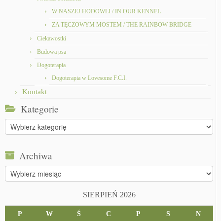
W NASZEJ HODOWLI / IN OUR KENNEL
ZA TĘCZOWYM MOSTEM / THE RAINBOW BRIDGE
Ciekawostki
Budowa psa
Dogoterapia
Dogoterapia w Lovesome F.C.I.
Kontakt
Kategorie
Kategorie
Archiwa
Archiwa
SIERPIEŃ 2026
P
W
Ś
C
P
S
N