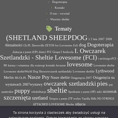
Dogoterapia
Kontakt
O nas – wywiad
Wzorzec sheltie
Tematy
(SHETLAND SHEEPDOG
)
2 lata
2007
2008
Dogoterapia
dog
Aktualności
Ch.PL Dawnville ZETOS for Lovesome Zefi
I. Owczarek
dukacja z psem (EP)
dzieci
FCI
Grupa I
hodowla
Szetlandzki - Sheltie Lovesome (FCI)
i stróżująceFCI -
lovesome
88
karmy i witaminy dla zwierząt
kontakt
leczenie
Lovesome sheltie
Lythwood
Lovesome sheltieWorld Dog Showowczarek szetlandzki
Lovesome sheltlie
Nasze Psy
Merlin
Nasze sheltie
Osiągnięcia na
Mł.Ch.PL
Osiągnięcia 2007
pies
owczarek szetlandzki
wystawach 2007wystawy
psy
sheltie
puppy
szczeniak
pasterskie
rehabilitacja
Spotkanie z psem (SP)
suki
szczenięta
szetland
Terapia z psem (TP
trofea
Vanilla Hills NO STRINGS
zdjęcia
ATTACHED LOVESOME Merlin
Ta strona korzysta z ciasteczek aby świadczyć usługi na
najwyższym poziomie. Dalsze korzystanie ze strony oznacza,