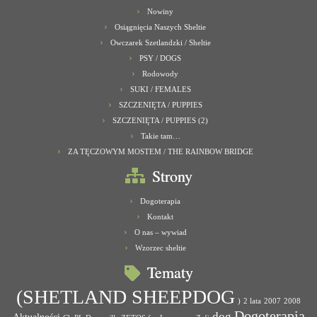
Nowiny
Osiągnięcia Naszych Sheltie
Owczarek Szetlandzki / Sheltie
PSY / DOGS
Rodowody
SUKI / FEMALES
SZCZENIĘTA / PUPPIES
SZCZENIĘTA / PUPPIES (2)
Takie tam…
ZA TĘCZOWYM MOSTEM / THE RAINBOW BRIDGE
Strony
Dogoterapia
Kontakt
O nas – wywiad
Wzorzec sheltie
Tematy
(SHETLAND SHEEPDOG
)
2 lata
2007
2008
Dogoterapia
dog