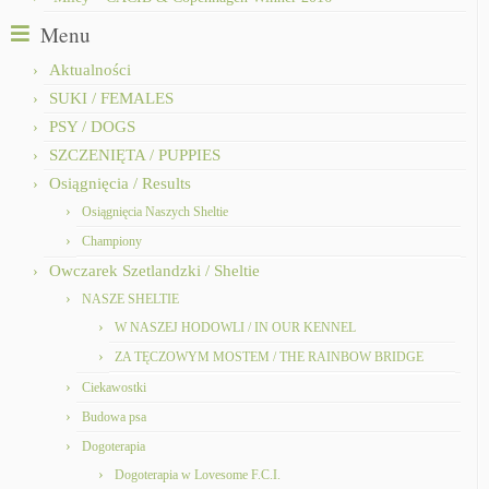
Menu
Aktualności
SUKI / FEMALES
PSY / DOGS
SZCZENIĘTA / PUPPIES
Osiągnięcia / Results
Osiągnięcia Naszych Sheltie
Championy
Owczarek Szetlandzki / Sheltie
NASZE SHELTIE
W NASZEJ HODOWLI / IN OUR KENNEL
ZA TĘCZOWYM MOSTEM / THE RAINBOW BRIDGE
Ciekawostki
Budowa psa
Dogoterapia
Dogoterapia w Lovesome F.C.I.