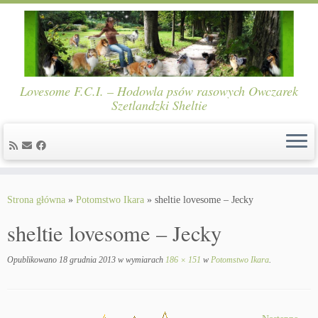
Lovesome F.C.I. – Hodowla psów rasowych Owczarek
Szetlandzki Sheltie
Skip
to
Strona główna
»
Potomstwo Ikara
»
sheltie lovesome – Jecky
content
sheltie lovesome – Jecky
Opublikowano
18 grudnia 2013
w wymiarach
186 × 151
w
Potomstwo Ikara
.