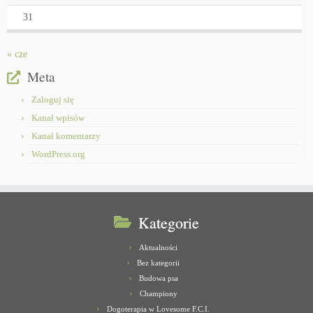
31
« cze
Meta
Zaloguj się
Kanał wpisów
Kanał komentarzy
WordPress.org
Kategorie
Aktualności
Bez kategorii
Budowa psa
Championy
Dogoterapia w Lovesome F.C.I.