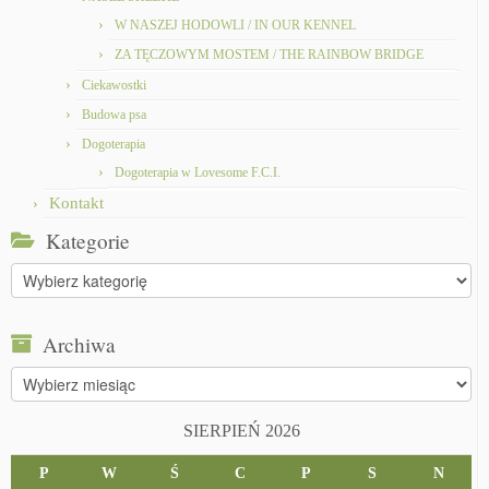
W NASZEJ HODOWLI / IN OUR KENNEL
ZA TĘCZOWYM MOSTEM / THE RAINBOW BRIDGE
Ciekawostki
Budowa psa
Dogoterapia
Dogoterapia w Lovesome F.C.I.
Kontakt
Kategorie
Kategorie
Archiwa
Archiwa
SIERPIEŃ 2026
P
W
Ś
C
P
S
N