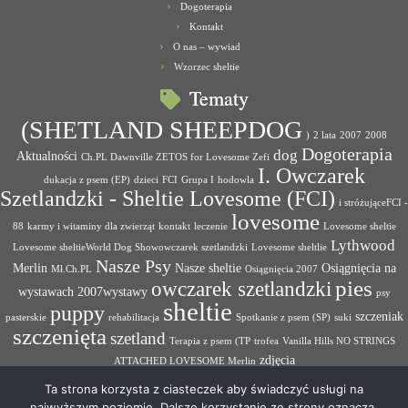
Dogoterapia
Kontakt
O nas – wywiad
Wzorzec sheltie
Tematy
(SHETLAND SHEEPDOG
)
2 lata
2007
2008
Dogoterapia
dog
Aktualności
Ch.PL Dawnville ZETOS for Lovesome Zefi
I. Owczarek
dukacja z psem (EP)
dzieci
FCI
Grupa I
hodowla
Szetlandzki - Sheltie Lovesome (FCI)
i stróżująceFCI -
lovesome
88
karmy i witaminy dla zwierząt
kontakt
leczenie
Lovesome sheltie
Lythwood
Lovesome sheltieWorld Dog Showowczarek szetlandzki
Lovesome sheltlie
Nasze Psy
Merlin
Nasze sheltie
Osiągnięcia na
Mł.Ch.PL
Osiągnięcia 2007
pies
owczarek szetlandzki
wystawach 2007wystawy
psy
sheltie
puppy
szczeniak
pasterskie
rehabilitacja
Spotkanie z psem (SP)
suki
szczenięta
szetland
Terapia z psem (TP
trofea
Vanilla Hills NO STRINGS
zdjęcia
ATTACHED LOVESOME Merlin
Ta strona korzysta z ciasteczek aby świadczyć usługi na
najwyższym poziomie. Dalsze korzystanie ze strony oznacza,