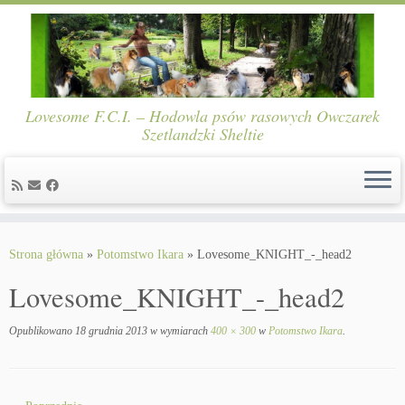
Lovesome F.C.I. – Hodowla psów rasowych Owczarek
Szetlandzki Sheltie
Skip
to
Strona główna
»
Potomstwo Ikara
»
Lovesome_KNIGHT_-_head2
content
Lovesome_KNIGHT_-_head2
Opublikowano
18 grudnia 2013
w wymiarach
400 × 300
w
Potomstwo Ikara
.