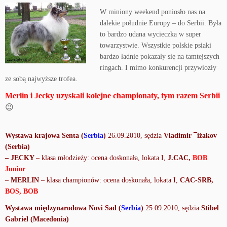
W miniony weekend poniosło nas na
dalekie południe Europy – do Serbii. Była
to bardzo udana wycieczka w super
towarzystwie. Wszystkie polskie psiaki
bardzo ładnie pokazały się na tamtejszych
ringach. I mimo konkurencji przywiozły
ze sobą najwyższe trofea.
Merlin i Jecky uzyskali kolejne championaty, tym razem Serbii
😉
Wystawa krajowa Senta
(
Serbia
)
26.09.2010, sędzia
Vladimir ¯
iżakov
(Serbia)
– JECKY
– klasa młodzieży: ocena doskonała, lokata I,
J.CAC,
BOB
Junior
–
MERLIN
– klasa championów: ocena doskonała, lokata I,
CAC-SRB,
BOS,
BOB
Wystawa międzynarodowa Novi Sad
(
Serbia
)
25.09.2010, sędzia
Stibel
Gabriel (Macedonia)