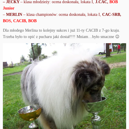
– JECKY
– klasa młodzieży: ocena doskonała, lokata I,
J.CAC,
BOB
Junior
–
MERLIN
– klasa championów: ocena doskonała, lokata I,
CAC-SRB,
BOS,
CACIB, BOB
Dla młodego Merlina to kolejny sukces i już 11-ty CACIB z 7-go kraju.
Trzeba było to opić z pucharu jaki dostał!!!! Mniam…było smaczne 😉