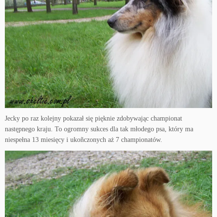
Jecky po raz kolejny pokazał się pięknie zdobywając championat
następnego kraju. To ogromny sukces dla tak młodego psa, który ma
niespełna 13 miesięcy i ukoñczonych aż 7 championatów.