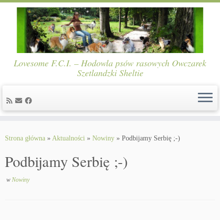
Lovesome F.C.I. – Hodowla psów rasowych Owczarek
Szetlandzki Sheltie
Skip
to
Strona główna
»
Aktualności
»
Nowiny
»
Podbijamy Serbię ;-)
content
Podbijamy Serbię ;-)
w
Nowiny