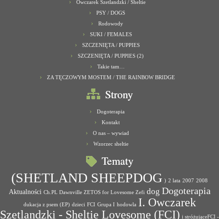
Owczarek Szetlandzki / Sheltie
PSY / DOGS
Rodowody
SUKI / FEMALES
SZCZENIĘTA / PUPPIES
SZCZENIĘTA / PUPPIES (2)
Takie tam…
ZA TĘCZOWYM MOSTEM / THE RAINBOW BRIDGE
Strony
Dogoterapia
Kontakt
O nas – wywiad
Wzorzec sheltie
Tematy
(SHETLAND SHEEPDOG
)
2 lata
2007
2008
Dogoterapia
dog
Aktualności
Ch.PL Dawnville ZETOS for Lovesome Zefi
I. Owczarek
dukacja z psem (EP)
dzieci
FCI
Grupa I
hodowla
Szetlandzki - Sheltie Lovesome (FCI)
i stróżująceFCI -