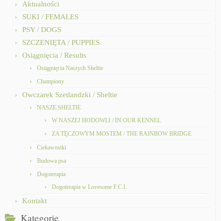
Aktualności
SUKI / FEMALES
PSY / DOGS
SZCZENIĘTA / PUPPIES
Osiągnięcia / Results
Osiągnięcia Naszych Sheltie
Championy
Owczarek Szetlandzki / Sheltie
NASZE SHELTIE
W NASZEJ HODOWLI / IN OUR KENNEL
ZA TĘCZOWYM MOSTEM / THE RAINBOW BRIDGE
Ciekawostki
Budowa psa
Dogoterapia
Dogoterapia w Lovesome F.C.I.
Kontakt
Kategorie