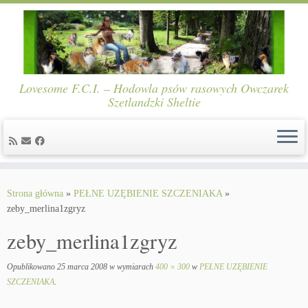
Lovesome F.C.I. – Hodowla psów rasowych Owczarek
Szetlandzki Sheltie
Skip
to
Strona główna
»
PEŁNE UZĘBIENIE SZCZENIAKA
»
content
zeby_merlina1zgryz
zeby_merlina1zgryz
Opublikowano
25 marca 2008
w wymiarach
400 × 300
w
PEŁNE UZĘBIENIE
SZCZENIAKA
.