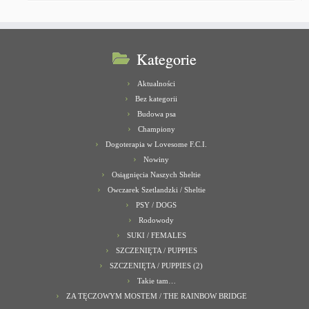
Kategorie
Aktualności
Bez kategorii
Budowa psa
Championy
Dogoterapia w Lovesome F.C.I.
Nowiny
Osiągnięcia Naszych Sheltie
Owczarek Szetlandzki / Sheltie
PSY / DOGS
Rodowody
SUKI / FEMALES
SZCZENIĘTA / PUPPIES
SZCZENIĘTA / PUPPIES (2)
Takie tam…
ZA TĘCZOWYM MOSTEM / THE RAINBOW BRIDGE