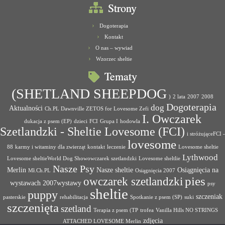
Strony
Dogoterapia
Kontakt
O nas – wywiad
Wzorzec sheltie
Tematy
(SHETLAND SHEEPDOG
)
2 lata
2007
2008
Dogoterapia
dog
Aktualności
Ch.PL Dawnville ZETOS for Lovesome Zefi
I. Owczarek
dukacja z psem (EP)
dzieci
FCI
Grupa I
hodowla
Szetlandzki - Sheltie Lovesome (FCI)
i stróżująceFCI -
lovesome
88
karmy i witaminy dla zwierząt
kontakt
leczenie
Lovesome sheltie
Lythwood
Lovesome sheltieWorld Dog Showowczarek szetlandzki
Lovesome sheltlie
Nasze Psy
Merlin
Nasze sheltie
Osiągnięcia na
Mł.Ch.PL
Osiągnięcia 2007
pies
owczarek szetlandzki
wystawach 2007wystawy
psy
sheltie
puppy
szczeniak
pasterskie
rehabilitacja
Spotkanie z psem (SP)
suki
szczenięta
szetland
Terapia z psem (TP
trofea
Vanilla Hills NO STRINGS
zdjęcia
ATTACHED LOVESOME Merlin