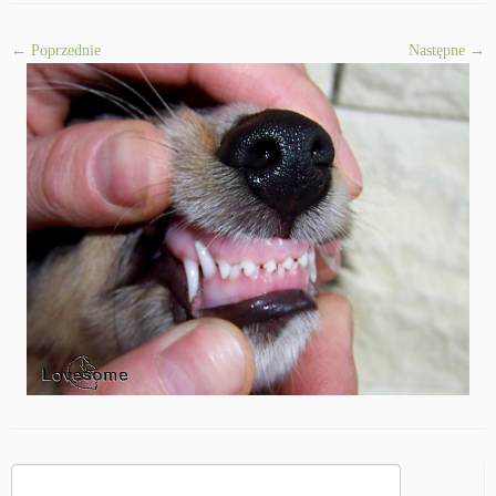
← Poprzednie
Następne →
Szukaj: