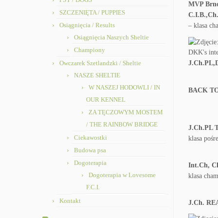
MVP Brno
SZCZENIĘTA / PUPPIES
C.I.B.,Ch
Osiągnięcia / Results
– klasa c
Osiągnięcia Naszych Sheltie
Championy
DKK's inte
Owczarek Szetlandzki / Sheltie
J.Ch.PL,
NASZE SHELTIE
W NASZEJ HODOWLI / IN
BACK TO
OUR KENNEL
ZA TĘCZOWYM MOSTEM
/ THE RAINBOW BRIDGE
J.Ch.PL 
Ciekawostki
klasa pośr
Budowa psa
Dogoterapia
Int.Ch, 
Dogoterapia w Lovesome
klasa cha
F.C.I.
Kontakt
J.Ch. RE