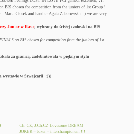
pszy Junior w Rasie
, wybrany do ścisłej czołowki na BIS
 FINALS on BIS chosen for competition from the juniors of 1st
a wystawie w Szwajcarii :)))
B
Ch..CZ, J.Ch.CZ Lovesome DREAM
JOKER – Joker – interchampionem !!!