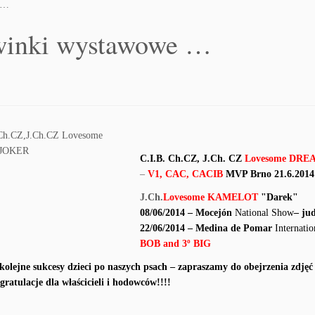
 …
inki wystawowe …
C.I.B. Ch.CZ, J.Ch. CZ
Lovesome DRE
–
V1, CAC, CACIB
MVP Brno 21.6.2014
J.Ch.
Lovesome KAMELOT
"Darek"
08/06/2014 – Mocejón
National Show
– ju
22/06/2014 – Medina de Pomar
Internati
BOB and 3º BIG
kolejne sukcesy dzieci po naszych psach – zapraszamy do obejrzenia zdjęć 
ratulacje dla właścicieli i hodowców!!!!