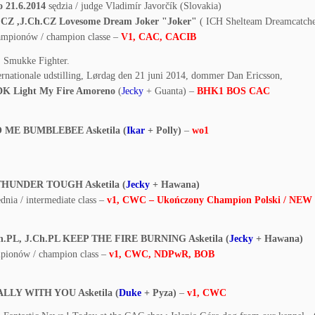
 21.6.2014
sędzia / judge Vladimír Javorčík (Slovakia)
.C
Z
,J.Ch.CZ Lovesome Dream Joker "Joker"
( ICH Shelteam Dreamcatche
hampionów / champion classe –
V1, CAC, CACIB
rnationale udstilling, Lørdag den 21 juni 2014, dommer Dan Ericsson,
DK Light My Fire Amoreno
(
Jecky
+ Guanta) –
BHK1 BOS CAC
 ME BUMBLEBEE Asketila (
Ikar
+ Polly)
–
wo1
THUNDER TOUGH Asketila (
Jecky
+ Hawana)
ednia / intermediate class –
v1, CWC – Ukończony Champion Polski / N
Ch.PL, J.Ch.PL KEEP THE FIRE BURNING Asketila (
Jecky
+ Hawana)
mpionów / champion class –
v1, CWC, NDPwR, BOB
ALLY WITH YOU Asketila (
Duke
+ Pyza)
–
v1, CWC