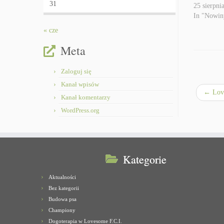
31
25 sierpni
In "Nowin
« cze
Meta
Zaloguj się
Kanał wpisów
←
Lov
Kanał komentarzy
WordPress.org
Kategorie
Aktualności
Bez kategorii
Budowa psa
Championy
Dogoterapia w Lovesome F.C.I.