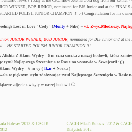
elings Lost in Love "Cody" (
Monty
+ Nike) –
v1, Zwyc.Młodzieży, Najle
Junior, JUNIOR WINNER, BOB JUNIOR
, nominated for BIS Junior and at the
and… HE STARTED POLISH JUNIOR CHAMPION !!!
 Klanu Wydry – 6 m-cy (
Ikar
+ Norka )
wała w pięknym stylu zdobywając tytuł Najlepszego Szczenięcia w Rasie n
ąkowe zdjęcie z wizyty w naszej hodowli 🙂
adá Bolesav '2012 & CACIB
CACIB Mladá Bolesav '2012 & CACI
2012
Białystok 2012