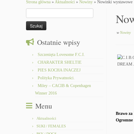
to
Strona główna
»
Aktualności
»
Nowiny
»
Nowinki wystawowe
content
Szukaj:
Now
w
Nowiny
Ostatnie wpisy
Szczenięta Lovesome F.C.I.
CHARAKTER SHELTIE
PIES KOCHA INACZEJ
Polityka Prywatności.
Miley – CACIB & Copenhagen
Winner 2016
Menu
Brawo za 
Aktualności
Ogromne g
SUKI / FEMALES
PSY / DOGS