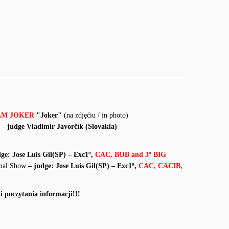
AM JOKER
"Joker"
(na zdjęćiu / in photo)
 – judge
Vladimír Javorčík (Slovakia)
dge: Jose Luis Gil(SP)
– Exc1º,
CAC, BOB and 3º BIG
onal Show
– judge: Jose Luis Gil(SP)
– Exc1º,
CAC, CACIB,
i poczytania informacji!!!