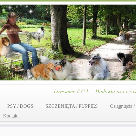
Lovesome F.C.I. – Hodowla psów ras
PSY / DOGS
SZCZENIĘTA / PUPPIES
Osiągnięcia /
Kontakt