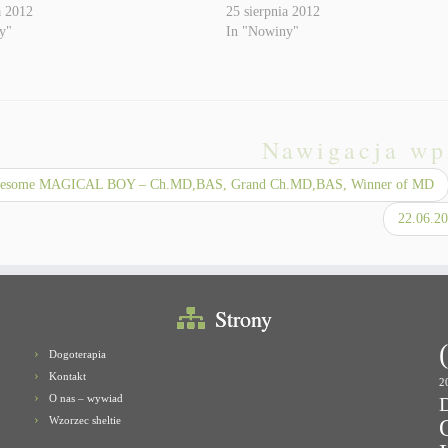
a 2012
25 sierpnia 2012
y"
In "Nowiny"
Nawigacja wp
esome MAGICAL BOY – Ch.MD,BAS, Grand Ch.MD,BAS, Winner of MD
22.06.2
Strony
Dogoterapia
Kontakt
2
O nas – wywiad
Wzorzec sheltie