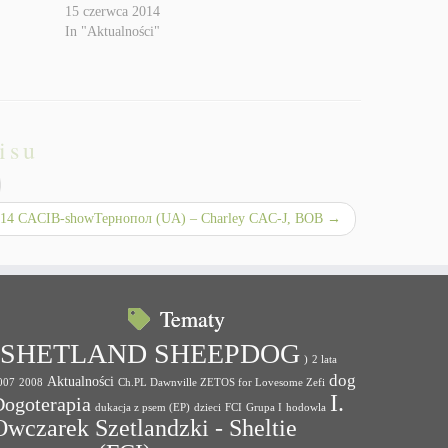
15 czerwca 2014
In "Aktualności"
isu
014 CACIB-showТернопол (UA) – Charley CAC-J, BOB
→
Tematy
(SHETLAND SHEEPDOG
)
2 lata
dog
Aktualności
007
2008
Ch.PL Dawnville ZETOS for Lovesome Zefi
I.
Dogoterapia
dukacja z psem (EP)
dzieci
FCI
Grupa I
hodowla
Owczarek Szetlandzki - Sheltie