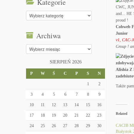
Kategorie
Kategorie
Cobweb Fe
Archiwa
Junior
v1, CAC-
Group ! 
Archiwa
SIERPIEŃ 2026
Alishia Z
P
W
Ś
C
P
S
N
zadebiuto
1
2
Także pami
3
4
5
6
7
8
9
10
11
12
13
14
15
16
Related
17
18
19
20
21
22
23
CACIB Ml
24
25
26
27
28
29
30
Białystok 