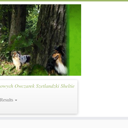
owych Owczarek Szetlandzki Sheltie
 Results