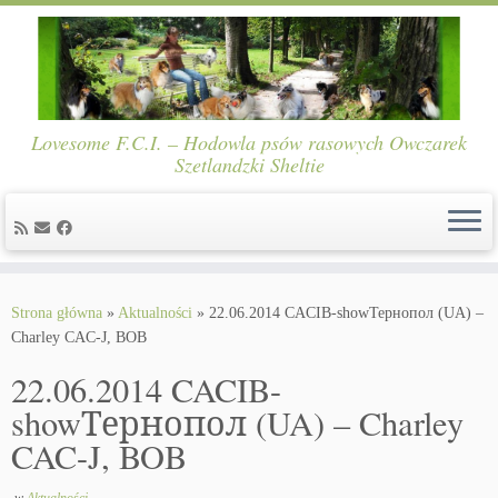
Lovesome F.C.I. – Hodowla psów rasowych Owczarek
Szetlandzki Sheltie
Skip
to
Strona główna
»
Aktualności
»
22.06.2014 CACIB-showТернопол (UA) –
content
Charley CAC-J, BOB
22.06.2014 CACIB-
showТернопол (UA) – Charley
CAC-J, BOB