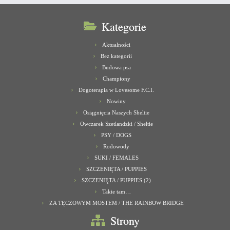
Kategorie
Aktualności
Bez kategorii
Budowa psa
Championy
Dogoterapia w Lovesome F.C.I.
Nowiny
Osiągnięcia Naszych Sheltie
Owczarek Szetlandzki / Sheltie
PSY / DOGS
Rodowody
SUKI / FEMALES
SZCZENIĘTA / PUPPIES
SZCZENIĘTA / PUPPIES (2)
Takie tam…
ZA TĘCZOWYM MOSTEM / THE RAINBOW BRIDGE
Strony