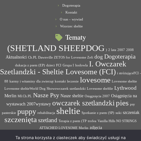
Dogoterapia
Kontakt
O nas – wywiad
Wzorzec sheltie
Tematy
(SHETLAND SHEEPDOG
)
2 lata
2007
2008
Dogoterapia
dog
Aktualności
Ch.PL Dawnville ZETOS for Lovesome Zefi
I. Owczarek
dukacja z psem (EP)
dzieci
FCI
Grupa I
hodowla
Szetlandzki - Sheltie Lovesome (FCI)
i stróżująceFCI -
lovesome
88
karmy i witaminy dla zwierząt
kontakt
leczenie
Lovesome sheltie
Lythwood
Lovesome sheltieWorld Dog Showowczarek szetlandzki
Lovesome sheltlie
Nasze Psy
Merlin
Nasze sheltie
Osiągnięcia na
Mł.Ch.PL
Osiągnięcia 2007
pies
owczarek szetlandzki
wystawach 2007wystawy
psy
sheltie
puppy
szczeniak
pasterskie
rehabilitacja
Spotkanie z psem (SP)
suki
szczenięta
szetland
Terapia z psem (TP
trofea
Vanilla Hills NO STRINGS
zdjęcia
ATTACHED LOVESOME Merlin
Ta strona korzysta z ciasteczek aby świadczyć usługi na