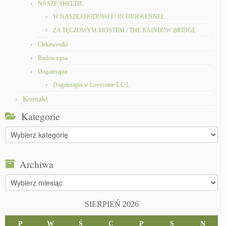
NASZE SHELTIE
W NASZEJ HODOWLI / IN OUR KENNEL
ZA TĘCZOWYM MOSTEM / THE RAINBOW BRIDGE
Ciekawostki
Budowa psa
Dogoterapia
Dogoterapia w Lovesome F.C.I.
Kontakt
Kategorie
Kategorie
Archiwa
Archiwa
SIERPIEŃ 2026
P
W
Ś
C
P
S
N