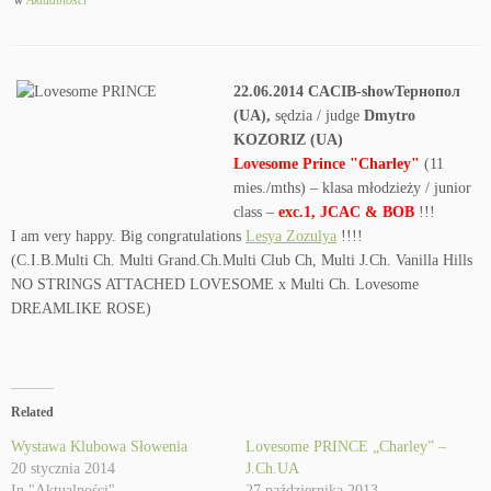
w
Aktualności
22.06.2014 CACIB-showТернопол
(UA),
sędzia / judge
Dmytro
KOZORIZ (UA)
Lovesome Prince "Charley"
(11
mies./mths) – klasa młodzieży / junior
class –
exc.1, JCAC & BOB
!!!
I am very happy. Big congratulations
Lesya Zozulya
!!!!
(C.I.B.Multi Ch. Multi Grand.Ch.Multi Club Ch, Multi J.Ch. Vanilla Hills
NO STRINGS ATTACHED LOVESOME x Multi Ch. Lovesome
DREAMLIKE ROSE)
Related
Wystawa Klubowa Słowenia
Lovesome PRINCE „Charley” –
20 stycznia 2014
J.Ch.UA
In "Aktualności"
27 października 2013