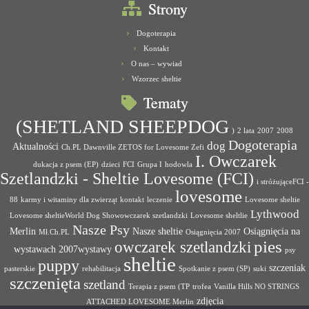
Strony
Dogoterapia
Kontakt
O nas – wywiad
Wzorzec sheltie
Tematy
(SHETLAND SHEEPDOG
)
2 lata
2007
2008
Dogoterapia
dog
Aktualności
Ch.PL Dawnville ZETOS for Lovesome Zefi
I. Owczarek
dukacja z psem (EP)
dzieci
FCI
Grupa I
hodowla
Szetlandzki - Sheltie Lovesome (FCI)
i stróżująceFCI -
lovesome
88
karmy i witaminy dla zwierząt
kontakt
leczenie
Lovesome sheltie
Lythwood
Lovesome sheltieWorld Dog Showowczarek szetlandzki
Lovesome sheltlie
Nasze Psy
Merlin
Nasze sheltie
Osiągnięcia na
Mł.Ch.PL
Osiągnięcia 2007
pies
owczarek szetlandzki
wystawach 2007wystawy
psy
sheltie
puppy
szczeniak
pasterskie
rehabilitacja
Spotkanie z psem (SP)
suki
szczenięta
szetland
Terapia z psem (TP
trofea
Vanilla Hills NO STRINGS
zdjęcia
ATTACHED LOVESOME Merlin