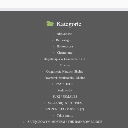
Kategorie
Aktualności
Bez kategorii
Budowa psa
Championy
Dogoterapia w Lovesome F.C.I.
Nowiny
Osiągnięcia Naszych Sheltie
Owczarek Szetlandzki / Sheltie
PSY / DOGS
Rodowody
SUKI / FEMALES
SZCZENIĘTA / PUPPIES
SZCZENIĘTA / PUPPIES (2)
Takie tam…
ZA TĘCZOWYM MOSTEM / THE RAINBOW BRIDGE