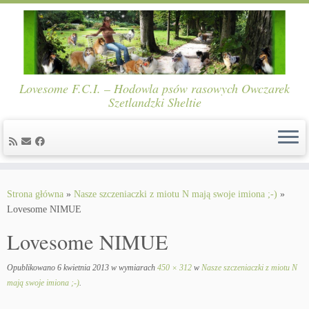
Lovesome F.C.I. – Hodowla psów rasowych Owczarek
Szetlandzki Sheltie
Skip
to
Strona główna
»
Nasze szczeniaczki z miotu N mają swoje imiona ;-)
»
content
Lovesome NIMUE
Lovesome NIMUE
Opublikowano
6 kwietnia 2013
w wymiarach
450 × 312
w
Nasze szczeniaczki z miotu N
mają swoje imiona ;-)
.