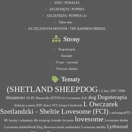
SUKI / FEMALES
SZCZENIĘTA / PUPPIES
SZCZENIĘTA / PUPPIES (2)
Takie tam…
ZA TĘCZOWYM MOSTEM / THE RAINBOW BRIDGE
Strony
Dogoterapia
Kontakt
O nas – wywiad
Wzorzec sheltie
Tematy
(SHETLAND SHEEPDOG
)
2 lata
2007
2008
Dogoterapia
dog
Aktualności
Ch.PL Dawnville ZETOS for Lovesome Zefi
I. Owczarek
dukacja z psem (EP)
dzieci
FCI
Grupa I
hodowla
Szetlandzki - Sheltie Lovesome (FCI)
i stróżująceFCI -
lovesome
88
karmy i witaminy dla zwierząt
kontakt
leczenie
Lovesome sheltie
Lythwood
Lovesome sheltieWorld Dog Showowczarek szetlandzki
Lovesome sheltlie