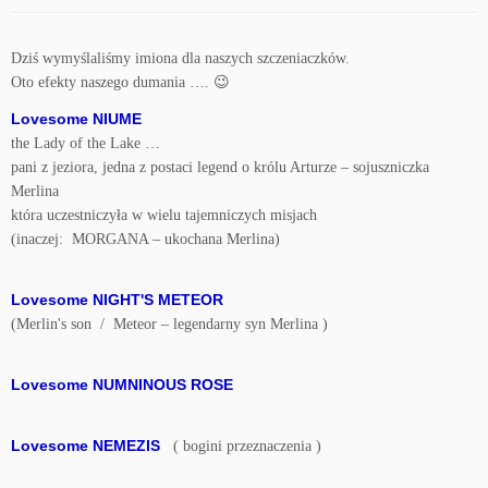
Dziś wymyślaliśmy imiona dla naszych szczeniaczków.
Oto efekty naszego dumania …. 😉
Lovesome NIUME
the Lady of the Lake …
pani z jeziora, jedna z postaci legend o królu Arturze – sojuszniczka
Merlina
która uczestniczyła w wielu tajemniczych misjach
(inaczej: MORGANA – ukochana Merlina)
Lovesome NIGHT'S METEOR
(Merlin's son / Meteor – legendarny syn Merlina )
Lovesome NUMNINOUS ROSE
Lovesome NEMEZIS
( bogini przeznaczenia )