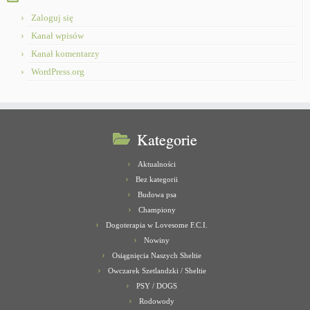
Zaloguj się
Kanał wpisów
Kanał komentarzy
WordPress.org
Kategorie
Aktualności
Bez kategorii
Budowa psa
Championy
Dogoterapia w Lovesome F.C.I.
Nowiny
Osiągnięcia Naszych Sheltie
Owczarek Szetlandzki / Sheltie
PSY / DOGS
Rodowody