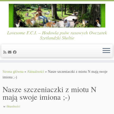
Lovesome F.C.I. – Hodowla psów rasowych Owczarek
Szetlandzki Sheltie
Skip
to
Strona główna
»
Aktualności
»
Nasze szczeniaczki z miotu N mają swoje
content
imiona ;-)
Nasze szczeniaczki z miotu N
mają swoje imiona ;-)
w
Aktualności