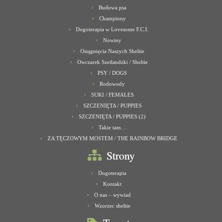
Budowa psa
Championy
Dogoterapia w Lovesome F.C.I.
Nowiny
Osiągnięcia Naszych Sheltie
Owczarek Szetlandzki / Sheltie
PSY / DOGS
Rodowody
SUKI / FEMALES
SZCZENIĘTA / PUPPIES
SZCZENIĘTA / PUPPIES (2)
Takie tam…
ZA TĘCZOWYM MOSTEM / THE RAINBOW BRIDGE
Strony
Dogoterapia
Kontakt
O nas – wywiad
Wzorzec sheltie