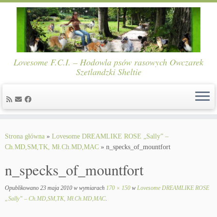
Lovesome F.C.I. – Hodowla psów rasowych Owczarek
Szetlandzki Sheltie
Skip
to
Strona główna
»
Lovesome DREAMLIKE ROSE „Sally” –
content
Ch.MD,SM,TK, Mł.Ch.MD,MAC
»
n_specks_of_mountfort
n_specks_of_mountfort
Opublikowano
23 maja 2010
w wymiarach
170 × 150
w
Lovesome DREAMLIKE ROSE
„Sally” – Ch.MD,SM,TK, Mł.Ch.MD,MAC
.