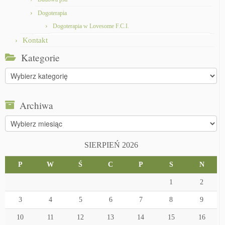
Dogoterapia
Dogoterapia w Lovesome F.C.I.
Kontakt
Kategorie
Kategorie
Archiwa
Archiwa
SIERPIEŃ 2026
P
W
Ś
C
P
S
N
1
2
3
4
5
6
7
8
9
10
11
12
13
14
15
16