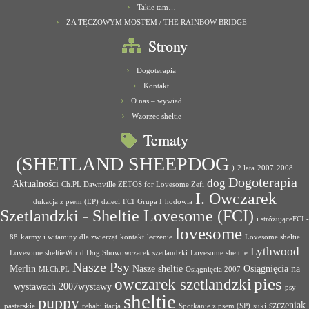
Takie tam…
ZA TĘCZOWYM MOSTEM / THE RAINBOW BRIDGE
Strony
Dogoterapia
Kontakt
O nas – wywiad
Wzorzec sheltie
Tematy
(SHETLAND SHEEPDOG
)
2 lata
2007
2008
Dogoterapia
dog
Aktualności
Ch.PL Dawnville ZETOS for Lovesome Zefi
I. Owczarek
dukacja z psem (EP)
dzieci
FCI
Grupa I
hodowla
Szetlandzki - Sheltie Lovesome (FCI)
i stróżująceFCI -
lovesome
88
karmy i witaminy dla zwierząt
kontakt
leczenie
Lovesome sheltie
Lythwood
Lovesome sheltieWorld Dog Showowczarek szetlandzki
Lovesome sheltlie
Nasze Psy
Merlin
Nasze sheltie
Osiągnięcia na
Mł.Ch.PL
Osiągnięcia 2007
pies
owczarek szetlandzki
wystawach 2007wystawy
psy
sheltie
puppy
szczeniak
pasterskie
rehabilitacja
Spotkanie z psem (SP)
suki