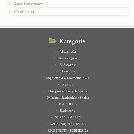
Kanał komentarzy
WordPress.org
Kategorie
Aktualności
Bez kategorii
Budowa psa
Championy
Dogoterapia w Lovesome F.C.I.
Nowiny
Osiągnięcia Naszych Sheltie
Owczarek Szetlandzki / Sheltie
PSY / DOGS
Rodowody
SUKI / FEMALES
SZCZENIĘTA / PUPPIES
SZCZENIĘTA / PUPPIES (2)