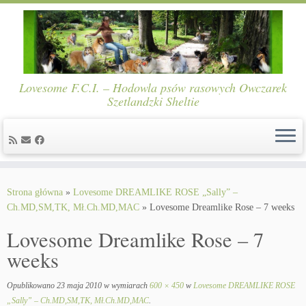
Lovesome F.C.I. – Hodowla psów rasowych Owczarek
Szetlandzki Sheltie
Skip
to
Strona główna
»
Lovesome DREAMLIKE ROSE „Sally” –
content
Ch.MD,SM,TK, Mł.Ch.MD,MAC
»
Lovesome Dreamlike Rose – 7 weeks
Lovesome Dreamlike Rose – 7
weeks
Opublikowano
23 maja 2010
w wymiarach
600 × 450
w
Lovesome DREAMLIKE ROSE
„Sally” – Ch.MD,SM,TK, Mł.Ch.MD,MAC
.