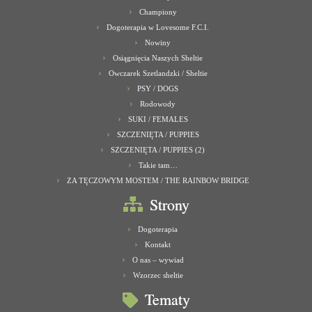
Championy
Dogoterapia w Lovesome F.C.I.
Nowiny
Osiągnięcia Naszych Sheltie
Owczarek Szetlandzki / Sheltie
PSY / DOGS
Rodowody
SUKI / FEMALES
SZCZENIĘTA / PUPPIES
SZCZENIĘTA / PUPPIES (2)
Takie tam…
ZA TĘCZOWYM MOSTEM / THE RAINBOW BRIDGE
Strony
Dogoterapia
Kontakt
O nas – wywiad
Wzorzec sheltie
Tematy