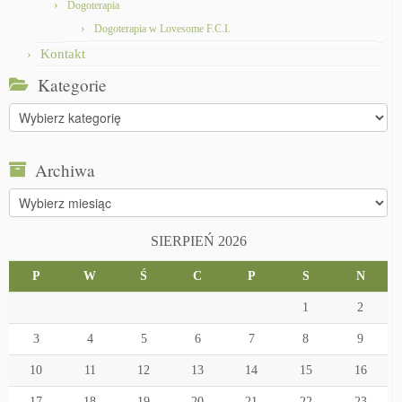
Dogoterapia
Dogoterapia w Lovesome F.C.I.
Kontakt
Kategorie
Kategorie
Archiwa
Archiwa
SIERPIEŃ 2026
P
W
Ś
C
P
S
N
1
2
3
4
5
6
7
8
9
10
11
12
13
14
15
16
17
18
19
20
21
22
23