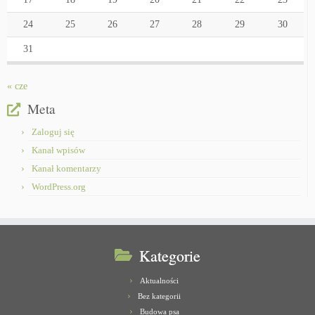
24
25
26
27
28
29
30
31
« cze
Meta
Zaloguj się
Kanał wpisów
Kanał komentarzy
WordPress.org
Kategorie
Aktualności
Bez kategorii
Budowa psa