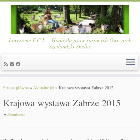
Lovesome F.C.I. – Hodowla psów rasowych Owczarek
Szetlandzki Sheltie
Skip
to
Strona główna
»
Aktualności
»
Krajowa wystawa Zabrze 2015
content
Krajowa wystawa Zabrze 2015
w
Aktualności