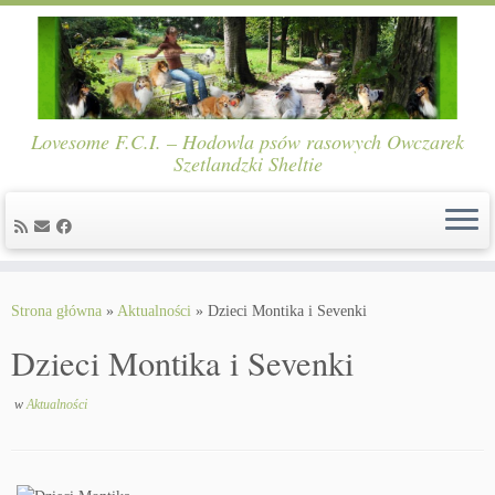
Lovesome F.C.I. – Hodowla psów rasowych Owczarek
Szetlandzki Sheltie
Skip
to
Strona główna
»
Aktualności
»
Dzieci Montika i Sevenki
content
Dzieci Montika i Sevenki
w
Aktualności