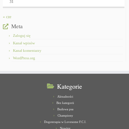
31
« cze
Meta
Zaloguj się
Kanał wpisów
Kanał komentarzy
WordPress.org
Kategorie
Aktualności
Bez kategorii
Budowa psa
Championy
Dogoterapia w Lovesome F.C.I.
Nowiny