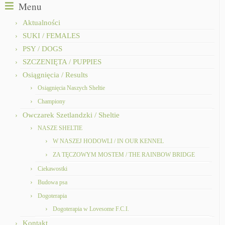
Menu
Aktualności
SUKI / FEMALES
PSY / DOGS
SZCZENIĘTA / PUPPIES
Osiągnięcia / Results
Osiągnięcia Naszych Sheltie
Championy
Owczarek Szetlandzki / Sheltie
NASZE SHELTIE
W NASZEJ HODOWLI / IN OUR KENNEL
ZA TĘCZOWYM MOSTEM / THE RAINBOW BRIDGE
Ciekawostki
Budowa psa
Dogoterapia
Dogoterapia w Lovesome F.C.I.
Kontakt