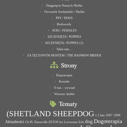
Osiągnięcia Naszych Sheltie
Owczarek Szetlandzki / Sheltie
PSY / DOGS
Rodowody
SUKI / FEMALES
SZCZENIĘTA / PUPPIES
SZCZENIĘTA / PUPPIES (2)
Takie tam…
ZA TĘCZOWYM MOSTEM / THE RAINBOW BRIDGE
Strony
Dogoterapia
Kontakt
O nas – wywiad
Wzorzec sheltie
Tematy
(SHETLAND SHEEPDOG
)
2 lata
2007
2008
Dogoterapia
dog
Aktualności
Ch.PL Dawnville ZETOS for Lovesome Zefi