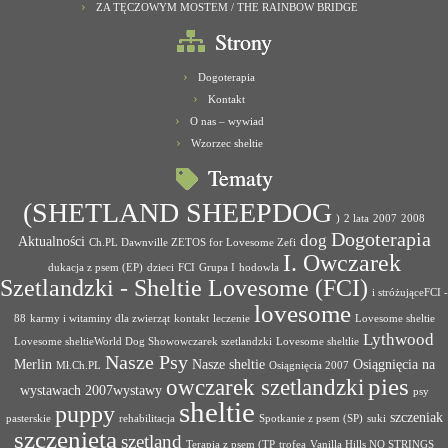
ZA TĘCZOWYM MOSTEM / THE RAINBOW BRIDGE
Strony
Dogoterapia
Kontakt
O nas – wywiad
Wzorzec sheltie
Tematy
(SHETLAND SHEEPDOG
)
2 lata
2007
2008
Dogoterapia
dog
Aktualności
Ch.PL Dawnville ZETOS for Lovesome Zefi
I. Owczarek
dukacja z psem (EP)
dzieci
FCI
Grupa I
hodowla
Szetlandzki - Sheltie Lovesome (FCI)
i stróżująceFCI -
lovesome
88
karmy i witaminy dla zwierząt
kontakt
leczenie
Lovesome sheltie
Lythwood
Lovesome sheltieWorld Dog Showowczarek szetlandzki
Lovesome sheltlie
Nasze Psy
Merlin
Nasze sheltie
Osiągnięcia na
Mł.Ch.PL
Osiągnięcia 2007
pies
owczarek szetlandzki
wystawach 2007wystawy
psy
sheltie
puppy
szczeniak
pasterskie
rehabilitacja
Spotkanie z psem (SP)
suki
szczenięta
szetland
Terapia z psem (TP
trofea
Vanilla Hills NO STRINGS