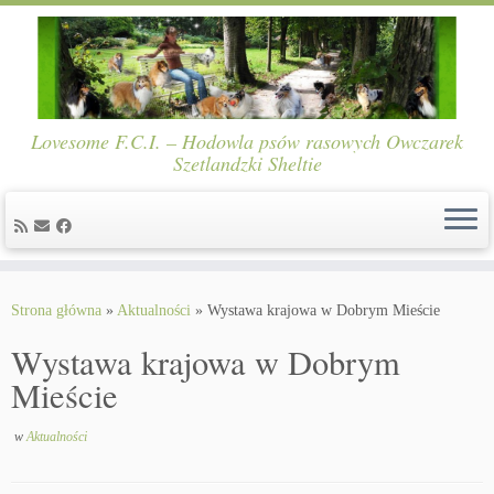
Lovesome F.C.I. – Hodowla psów rasowych Owczarek
Szetlandzki Sheltie
Skip
to
Strona główna
»
Aktualności
»
Wystawa krajowa w Dobrym Mieście
content
Wystawa krajowa w Dobrym
Mieście
w
Aktualności