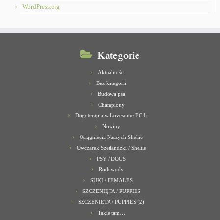
WordPress.org
Kategorie
Aktualności
Bez kategorii
Budowa psa
Championy
Dogoterapia w Lovesome F.C.I.
Nowiny
Osiągnięcia Naszych Sheltie
Owczarek Szetlandzki / Sheltie
PSY / DOGS
Rodowody
SUKI / FEMALES
SZCZENIĘTA / PUPPIES
SZCZENIĘTA / PUPPIES (2)
Takie tam…