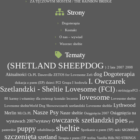
ZA TĘCZOWYM MOSTEM / THE RAINBOW BRIDGE
Strony
Dogoterapia
Kontakt
O nas – wywiad
Wzorzec sheltie
Tematy
(SHETLAND SHEEPDOG
)
2 lata
2007
2008
Dogoterapia
dog
Aktualności
Ch.PL Dawnville ZETOS for Lovesome Zefi
I. Owczarek
dukacja z psem (EP)
dzieci
FCI
Grupa I
hodowla
Szetlandzki - Sheltie Lovesome (FCI)
i stróżująceFCI -
lovesome
88
karmy i witaminy dla zwierząt
kontakt
leczenie
Lovesome sheltie
Lythwood
Lovesome sheltieWorld Dog Showowczarek szetlandzki
Lovesome sheltlie
Nasze Psy
Merlin
Nasze sheltie
Osiągnięcia na
Mł.Ch.PL
Osiągnięcia 2007
pies
owczarek szetlandzki
wystawach 2007wystawy
psy
sheltie
puppy
szczeniak
pasterskie
rehabilitacja
Spotkanie z psem (SP)
suki
szczenięta
szetland
Terapia z psem (TP
trofea
Vanilla Hills NO STRINGS