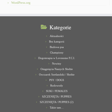
WordPress.org
Kategorie
Aktualności
Bez kategorii
Budowa psa
Championy
Dogoterapia w Lovesome F.C.I.
Nowiny
Osiągnięcia Naszych Sheltie
Owczarek Szetlandzki / Sheltie
PSY / DOGS
Rodowody
SUKI / FEMALES
SZCZENIĘTA / PUPPIES
SZCZENIĘTA / PUPPIES (2)
Takie tam…