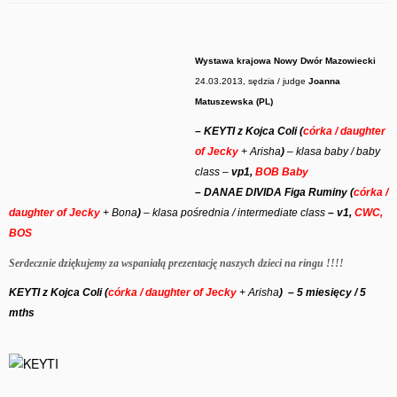
Wystawa krajowa Nowy Dwór Mazowiecki
24.03.2013, sędzia / judge
Joanna
Matuszewska (PL)
– KEYTI z Kojca Coli (
córka / daughter
of Jecky
+ Arisha
)
– klasa baby / baby
class –
vp1,
BOB Baby
– DANAE DIVIDA Figa Ruminy (
córka /
daughter of Jecky
+ Bona
)
– klasa pośrednia / intermediate class
– v1,
CWC,
BOS
Serdecznie dziękujemy za wspaniałą prezentację naszych dzieci na ringu !!!!
KEYTI z Kojca Coli (
córka / daughter of Jecky
+ Arisha
) – 5 miesięcy / 5
mths