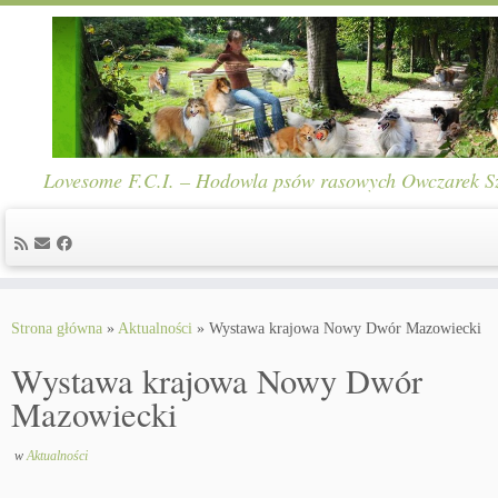
Lovesome F.C.I. – Hodowla psów rasowych Owczarek Sze
Skip
to
Strona główna
»
Aktualności
»
Wystawa krajowa Nowy Dwór Mazowiecki
content
Wystawa krajowa Nowy Dwór
Mazowiecki
w
Aktualności