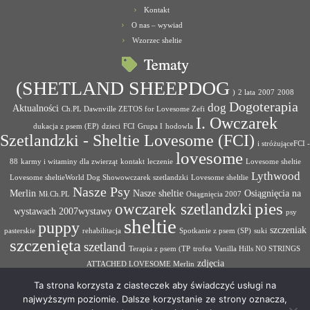
Kontakt
O nas – wywiad
Wzorzec sheltie
Tematy
(SHETLAND SHEEPDOG
)
2 lata
2007
2008
Dogoterapia
dog
Aktualności
Ch.PL Dawnville ZETOS for Lovesome Zefi
I. Owczarek
dukacja z psem (EP)
dzieci
FCI
Grupa I
hodowla
Szetlandzki - Sheltie Lovesome (FCI)
i stróżująceFCI -
lovesome
88
karmy i witaminy dla zwierząt
kontakt
leczenie
Lovesome sheltie
Lythwood
Lovesome sheltieWorld Dog Showowczarek szetlandzki
Lovesome sheltlie
Nasze Psy
Merlin
Nasze sheltie
Osiągnięcia na
Mł.Ch.PL
Osiągnięcia 2007
pies
owczarek szetlandzki
wystawach 2007wystawy
psy
sheltie
puppy
szczeniak
pasterskie
rehabilitacja
Spotkanie z psem (SP)
suki
szczenięta
szetland
Terapia z psem (TP
trofea
Vanilla Hills NO STRINGS
zdjęcia
ATTACHED LOVESOME Merlin
Ta strona korzysta z ciasteczek aby świadczyć usługi na
najwyższym poziomie. Dalsze korzystanie ze strony oznacza,