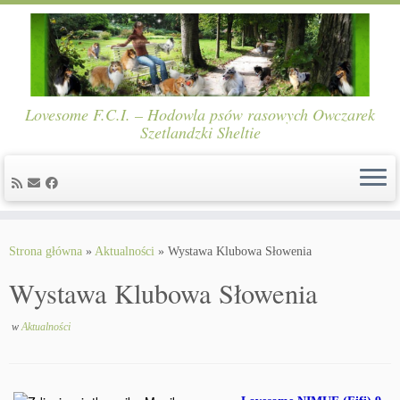
Lovesome F.C.I. – Hodowla psów rasowych Owczarek
Szetlandzki Sheltie
Skip
to
Strona główna
»
Aktualności
»
Wystawa Klubowa Słowenia
content
Wystawa Klubowa Słowenia
w
Aktualności