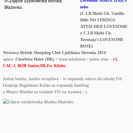
Lovesome NIMUE (Fifi)
9
mies
(C.I.B.Multi Ch. Vanilla
Hills NO STRINGS
ATTACHED LOVESOME
x C.I.B.Multi Ch.
Turmaja's LOVESOME
ROSE)
Wystawa British Sheepdog Club Ljubliana Slovenia 2014
sędzia:
Charlotte Hoier (DK)
= klasa młodzieży / junior class –
v1,
CAC.J, BOB Junior,Mł.Zw. Klubu
Jestem bardzo, bardzo szczęśliwa – to wspaniały sukces dla młodej Fifi.
Dziękuję Magdalenie Kućko za wspaniały handling
a Monice Błażeko za wysłanie FIfi na wystawę :-).