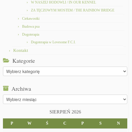
W NASZEJ HODOWLI / IN OUR KENNEL
ZA TĘCZOWYM MOSTEM / THE RAINBOW BRIDGE
Ciekawostki
Budowa psa
Dogoterapia
Dogoterapia w Lovesome F.C.I.
Kontakt
Kategorie
Kategorie
Archiwa
Archiwa
SIERPIEŃ 2026
P
W
Ś
C
P
S
N