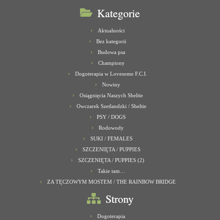
Kategorie
Aktualności
Bez kategorii
Budowa psa
Championy
Dogoterapia w Lovesome F.C.I.
Nowiny
Osiągnięcia Naszych Sheltie
Owczarek Szetlandzki / Sheltie
PSY / DOGS
Rodowody
SUKI / FEMALES
SZCZENIĘTA / PUPPIES
SZCZENIĘTA / PUPPIES (2)
Takie tam…
ZA TĘCZOWYM MOSTEM / THE RAINBOW BRIDGE
Strony
Dogoterapia