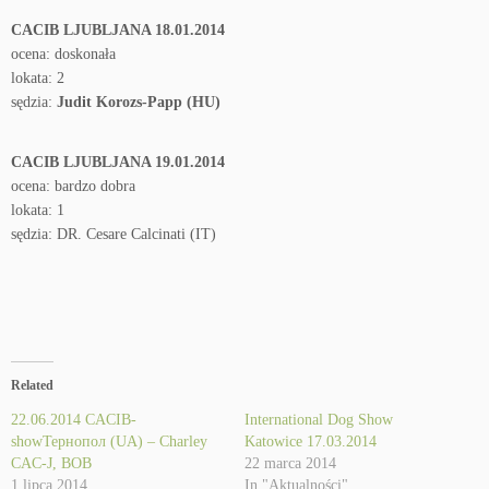
CACIB LJUBLJANA 18.01.2014
ocena: doskonała
lokata: 2
sędzia:
Judit Korozs-Papp (HU)
CACIB LJUBLJANA 19.01.2014
ocena: bardzo dobra
lokata: 1
sędzia: DR. Cesare Calcinati (IT)
Related
22.06.2014 CACIB-
International Dog Show
showТернопол (UA) – Charley
Katowice 17.03.2014
CAC-J, BOB
22 marca 2014
1 lipca 2014
In "Aktualności"