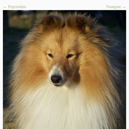
← Poprzednie
Następne →