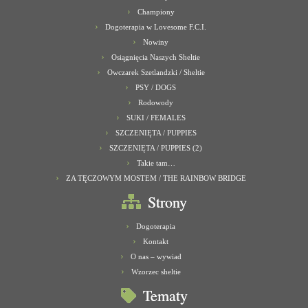
Championy
Dogoterapia w Lovesome F.C.I.
Nowiny
Osiągnięcia Naszych Sheltie
Owczarek Szetlandzki / Sheltie
PSY / DOGS
Rodowody
SUKI / FEMALES
SZCZENIĘTA / PUPPIES
SZCZENIĘTA / PUPPIES (2)
Takie tam…
ZA TĘCZOWYM MOSTEM / THE RAINBOW BRIDGE
Strony
Dogoterapia
Kontakt
O nas – wywiad
Wzorzec sheltie
Tematy