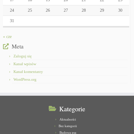
24
25
26
27
28
29
30
31
« cze
Meta
Zaloguj się
Kanał wpisów
Kanał komentarzy
WordPress.org
Kategorie
Aktualności
Bez kategorii
Budowa psa