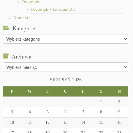
Dogoterapia
Dogoterapia w Lovesome F.C.I.
Kontakt
Kategorie
Kategorie
Archiwa
Archiwa
SIERPIEŃ 2026
P
W
Ś
C
P
S
N
1
2
3
4
5
6
7
8
9
10
11
12
13
14
15
16
17
18
19
20
21
22
23