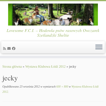
Lovesome F.C.I. – Hodowla psów rasowych Owczarek
Szetlandzki Sheltie
Skip
to
Strona główna
»
Wystawa Klubowa Łódź 2012
»
jecky
content
jecky
Opublikowano
23 września 2012
w wymiarach
600 × 800
w
Wystawa Klubowa Łódź
2012
.