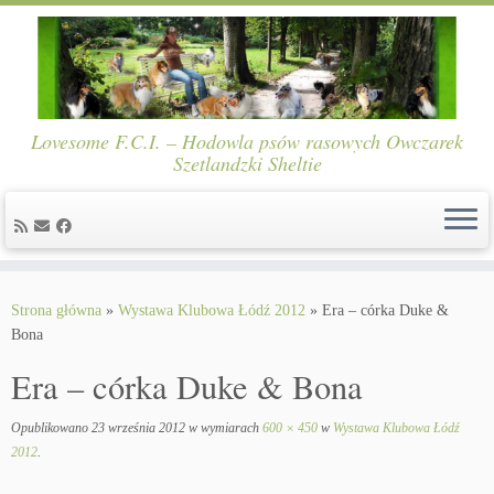
Lovesome F.C.I. – Hodowla psów rasowych Owczarek
Szetlandzki Sheltie
Skip
to
Strona główna
»
Wystawa Klubowa Łódź 2012
»
Era – córka Duke &
content
Bona
Era – córka Duke & Bona
Opublikowano
23 września 2012
w wymiarach
600 × 450
w
Wystawa Klubowa Łódź
2012
.