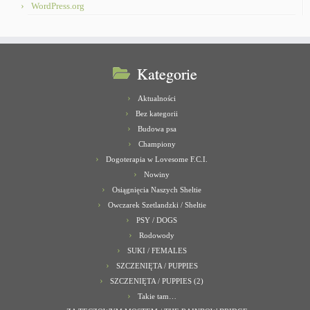
WordPress.org
Kategorie
Aktualności
Bez kategorii
Budowa psa
Championy
Dogoterapia w Lovesome F.C.I.
Nowiny
Osiągnięcia Naszych Sheltie
Owczarek Szetlandzki / Sheltie
PSY / DOGS
Rodowody
SUKI / FEMALES
SZCZENIĘTA / PUPPIES
SZCZENIĘTA / PUPPIES (2)
Takie tam…