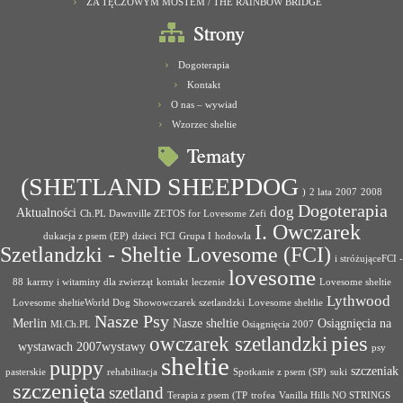
ZA TĘCZOWYM MOSTEM / THE RAINBOW BRIDGE
Strony
Dogoterapia
Kontakt
O nas – wywiad
Wzorzec sheltie
Tematy
(SHETLAND SHEEPDOG
)
2 lata
2007
2008
Dogoterapia
dog
Aktualności
Ch.PL Dawnville ZETOS for Lovesome Zefi
I. Owczarek
dukacja z psem (EP)
dzieci
FCI
Grupa I
hodowla
Szetlandzki - Sheltie Lovesome (FCI)
i stróżująceFCI -
lovesome
88
karmy i witaminy dla zwierząt
kontakt
leczenie
Lovesome sheltie
Lythwood
Lovesome sheltieWorld Dog Showowczarek szetlandzki
Lovesome sheltlie
Nasze Psy
Merlin
Nasze sheltie
Osiągnięcia na
Mł.Ch.PL
Osiągnięcia 2007
pies
owczarek szetlandzki
wystawach 2007wystawy
psy
sheltie
puppy
szczeniak
pasterskie
rehabilitacja
Spotkanie z psem (SP)
suki
szczenięta
szetland
Terapia z psem (TP
trofea
Vanilla Hills NO STRINGS