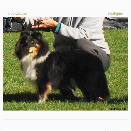
← Poprzednie
Następne →