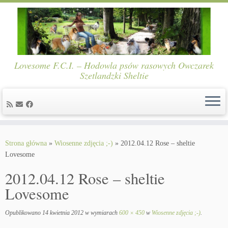
Lovesome F.C.I. – Hodowla psów rasowych Owczarek
Szetlandzki Sheltie
Skip
to
Strona główna
»
Wiosenne zdjęcia ;-)
»
2012.04.12 Rose – sheltie
content
Lovesome
2012.04.12 Rose – sheltie
Lovesome
Opublikowano
14 kwietnia 2012
w wymiarach
600 × 450
w
Wiosenne zdjęcia ;-)
.