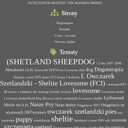
ZA TĘCZOWYM MOSTEM / THE RAINBOW BRIDGE
Strony
Dogoterapia
Kontakt
O nas – wywiad
Wzorzec sheltie
Tematy
(SHETLAND SHEEPDOG
)
2 lata
2007
2008
Dogoterapia
dog
Aktualności
Ch.PL Dawnville ZETOS for Lovesome Zefi
I. Owczarek
dukacja z psem (EP)
dzieci
FCI
Grupa I
hodowla
Szetlandzki - Sheltie Lovesome (FCI)
i stróżująceFCI -
lovesome
88
karmy i witaminy dla zwierząt
kontakt
leczenie
Lovesome sheltie
Lythwood
Lovesome sheltieWorld Dog Showowczarek szetlandzki
Lovesome sheltlie
Nasze Psy
Merlin
Nasze sheltie
Osiągnięcia na
Mł.Ch.PL
Osiągnięcia 2007
pies
owczarek szetlandzki
wystawach 2007wystawy
psy
sheltie
puppy
szczeniak
pasterskie
rehabilitacja
Spotkanie z psem (SP)
suki
szczenięta
szetland
Terapia z psem (TP
trofea
Vanilla Hills NO STRINGS