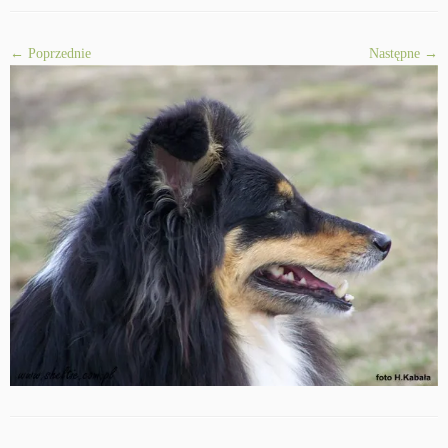
← Poprzednie
Następne →