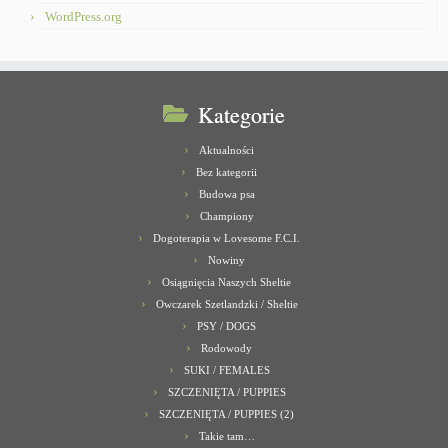
WordPress.org
Kategorie
Aktualności
Bez kategorii
Budowa psa
Championy
Dogoterapia w Lovesome F.C.I.
Nowiny
Osiągnięcia Naszych Sheltie
Owczarek Szetlandzki / Sheltie
PSY / DOGS
Rodowody
SUKI / FEMALES
SZCZENIĘTA / PUPPIES
SZCZENIĘTA / PUPPIES (2)
Takie tam…