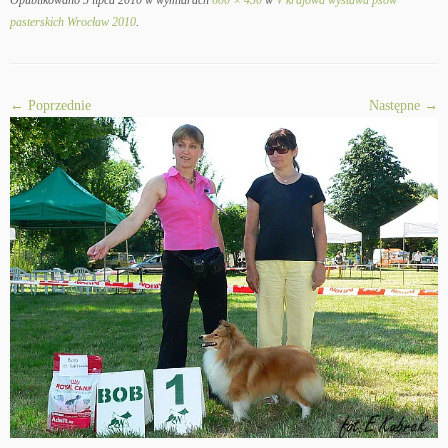
Opublikowano
5 lipca 2010
w wymiarach
600 × 450
w
V krajowa wystawa psów
pasterskich Wrocław 2010
.
← Poprzednie
Następne →