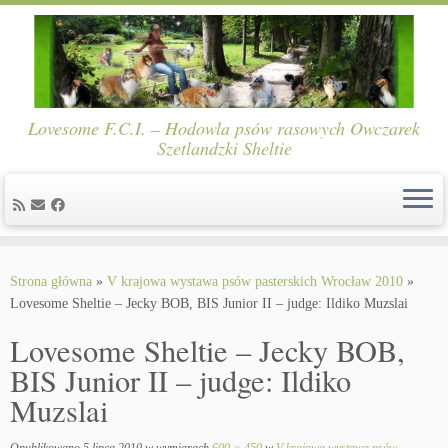
Lovesome F.C.I. – Hodowla psów rasowych Owczarek
Szetlandzki Sheltie
Skip
to
Strona główna
»
V krajowa wystawa psów pasterskich Wrocław 2010
»
content
Lovesome Sheltie – Jecky BOB, BIS Junior II – judge: Ildiko Muzslai
Lovesome Sheltie – Jecky BOB,
BIS Junior II – judge: Ildiko
Muzslai