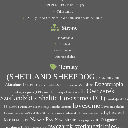
SZCZENIĘTA / PUPPIES (2)
Takie tam…
ZA TĘCZOWYM MOSTEM / THE RAINBOW BRIDGE
Strony
Dogoterapia
Kontakt
O nas – wywiad
Wzorzec sheltie
Tematy
(SHETLAND SHEEPDOG
)
2 lata
2007
2008
Dogoterapia
dog
Aktualności
Ch.PL Dawnville ZETOS for Lovesome Zefi
I. Owczarek
dukacja z psem (EP)
dzieci
FCI
Grupa I
hodowla
Szetlandzki - Sheltie Lovesome (FCI)
i stróżująceFCI -
lovesome
88
karmy i witaminy dla zwierząt
kontakt
leczenie
Lovesome sheltie
Lythwood
Lovesome sheltieWorld Dog Showowczarek szetlandzki
Lovesome sheltlie
Nasze Psy
Merlin
Nasze sheltie
Osiągnięcia na
Mł.Ch.PL
Osiągnięcia 2007
pies
owczarek szetlandzki
wystawach 2007wystawy
psy