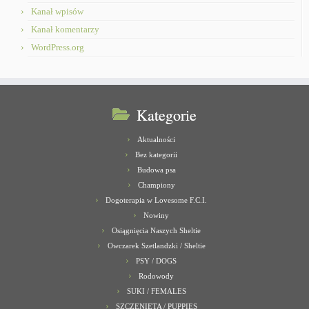
Kanał wpisów
Kanał komentarzy
WordPress.org
Kategorie
Aktualności
Bez kategorii
Budowa psa
Championy
Dogoterapia w Lovesome F.C.I.
Nowiny
Osiągnięcia Naszych Sheltie
Owczarek Szetlandzki / Sheltie
PSY / DOGS
Rodowody
SUKI / FEMALES
SZCZENIĘTA / PUPPIES