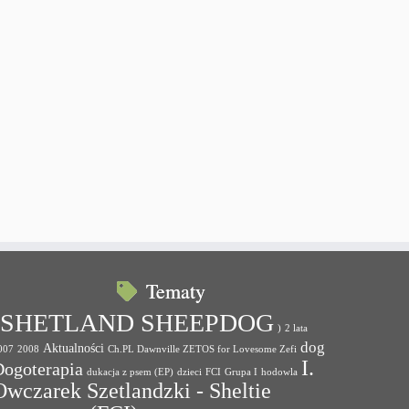
Tematy
(SHETLAND SHEEPDOG
)
2 lata
dog
Aktualności
007
2008
Ch.PL Dawnville ZETOS for Lovesome Zefi
I.
Dogoterapia
dukacja z psem (EP)
dzieci
FCI
Grupa I
hodowla
Owczarek Szetlandzki - Sheltie