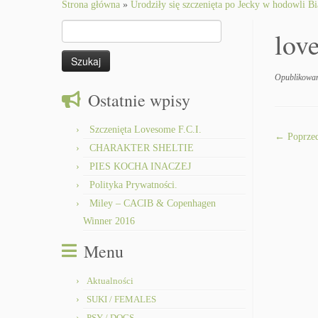
to
Strona główna
»
Urodziły się szczenięta po Jecky w hodowli Bi
content
Szukaj:
lov
Opublikowa
Ostatnie wpisy
Szczenięta Lovesome F.C.I.
← Poprzed
CHARAKTER SHELTIE
PIES KOCHA INACZEJ
Polityka Prywatności.
Miley – CACIB & Copenhagen
Winner 2016
Menu
Aktualności
SUKI / FEMALES
PSY / DOGS