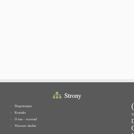
Strony
Dogoterapia
Kontakt
2
O nas – wywiad
Wzorzec sheltie