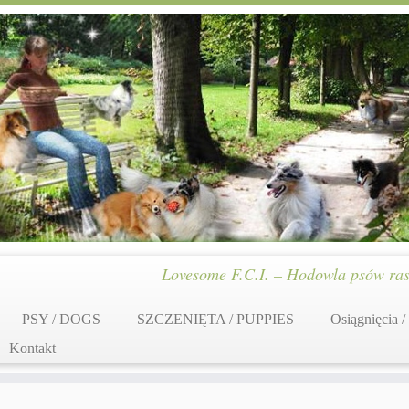
Lovesome F.C.I. – Hodowla psów ras
PSY / DOGS
SZCZENIĘTA / PUPPIES
Osiągnięcia /
Kontakt