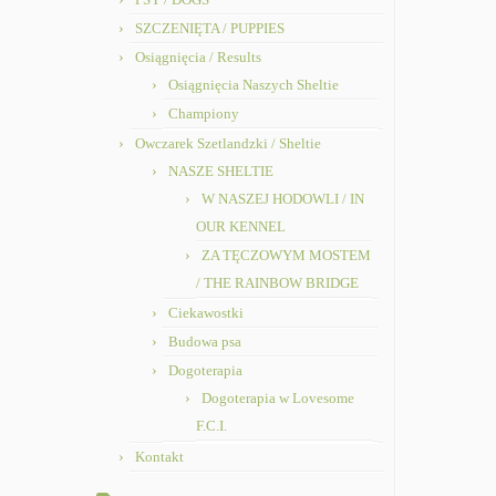
SZCZENIĘTA / PUPPIES
Osiągnięcia / Results
Osiągnięcia Naszych Sheltie
Championy
Owczarek Szetlandzki / Sheltie
NASZE SHELTIE
W NASZEJ HODOWLI / IN
OUR KENNEL
ZA TĘCZOWYM MOSTEM
/ THE RAINBOW BRIDGE
Ciekawostki
Budowa psa
Dogoterapia
Dogoterapia w Lovesome
F.C.I.
Kontakt