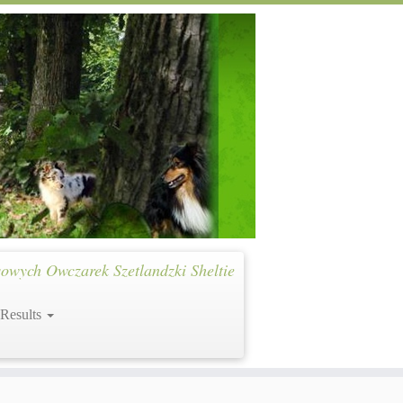
owych Owczarek Szetlandzki Sheltie
 Results