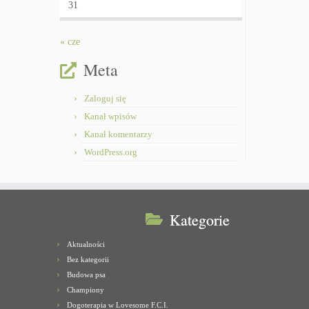
31
« cze
Meta
Zaloguj się
Kanał wpisów
Kanał komentarzy
WordPress.org
Kategorie
Aktualności
Bez kategorii
Budowa psa
Championy
Dogoterapia w Lovesome F.C.I.