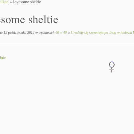
alkan
»
lovesome sheltie
esome sheltie
no
12 października 2012
w wymiarach
40 × 40
w
Urodziły się szczenięta po Jecky w hodowli 
nie