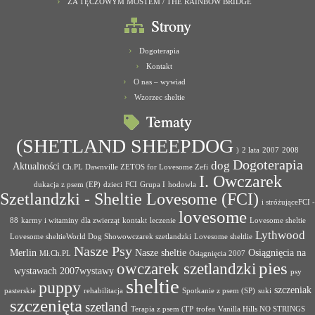
ZA TĘCZOWYM MOSTEM / THE RAINBOW BRIDGE
Strony
Dogoterapia
Kontakt
O nas – wywiad
Wzorzec sheltie
Tematy
(SHETLAND SHEEPDOG
)
2 lata
2007
2008
Dogoterapia
dog
Aktualności
Ch.PL Dawnville ZETOS for Lovesome Zefi
I. Owczarek
dukacja z psem (EP)
dzieci
FCI
Grupa I
hodowla
Szetlandzki - Sheltie Lovesome (FCI)
i stróżująceFCI -
lovesome
88
karmy i witaminy dla zwierząt
kontakt
leczenie
Lovesome sheltie
Lythwood
Lovesome sheltieWorld Dog Showowczarek szetlandzki
Lovesome sheltlie
Nasze Psy
Merlin
Nasze sheltie
Osiągnięcia na
Mł.Ch.PL
Osiągnięcia 2007
pies
owczarek szetlandzki
wystawach 2007wystawy
psy
sheltie
puppy
szczeniak
pasterskie
rehabilitacja
Spotkanie z psem (SP)
suki
szczenięta
szetland
Terapia z psem (TP
trofea
Vanilla Hills NO STRINGS