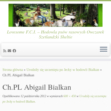
Lovesome F.C.I. – Hodowla psów rasowych Owczarek
Szetlandzki Sheltie
Skip
to
Strona główna
»
Urodziły się szczenięta po Jecky w hodowli Bialkan
»
content
Ch.PL Abigail Bialkan
Ch.PL Abigail Bialkan
Opublikowano
12 października 2012
w wymiarach
600 × 450
w
Urodziły się szczenięta
po Jecky w hodowli Bialkan
.