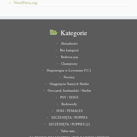
WordPress.org
Kategorie
Aktualności
Bez kategorii
Budowa psa
Championy
Dogoterapia w Lovesome F.C.I.
Nowiny
Osiągnięcia Naszych Sheltie
Owczarek Szetlandzki / Sheltie
PSY / DOGS
Rodowody
SUKI / FEMALES
SZCZENIĘTA / PUPPIES
SZCZENIĘTA / PUPPIES (2)
Takie tam…