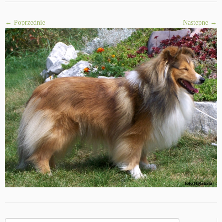
← Poprzednie
Następne →