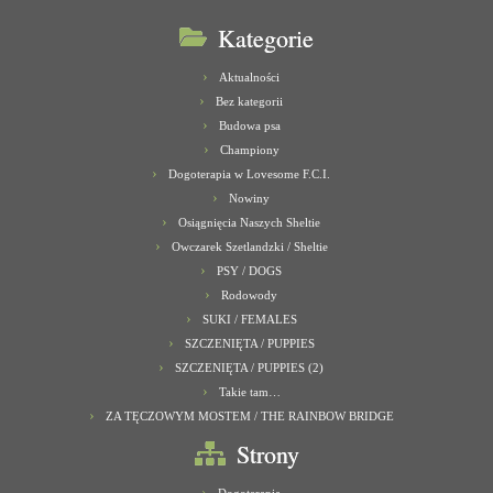
Kategorie
Aktualności
Bez kategorii
Budowa psa
Championy
Dogoterapia w Lovesome F.C.I.
Nowiny
Osiągnięcia Naszych Sheltie
Owczarek Szetlandzki / Sheltie
PSY / DOGS
Rodowody
SUKI / FEMALES
SZCZENIĘTA / PUPPIES
SZCZENIĘTA / PUPPIES (2)
Takie tam…
ZA TĘCZOWYM MOSTEM / THE RAINBOW BRIDGE
Strony