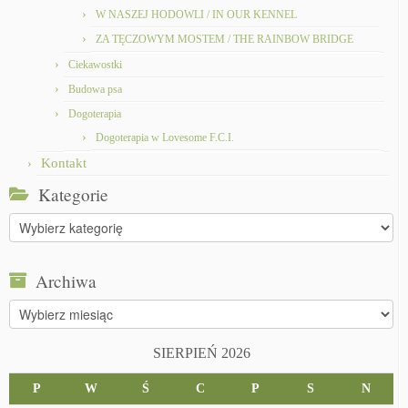
W NASZEJ HODOWLI / IN OUR KENNEL
ZA TĘCZOWYM MOSTEM / THE RAINBOW BRIDGE
Ciekawostki
Budowa psa
Dogoterapia
Dogoterapia w Lovesome F.C.I.
Kontakt
Kategorie
Kategorie
Archiwa
Archiwa
SIERPIEŃ 2026
P
W
Ś
C
P
S
N