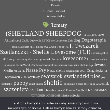
Dogoterapia
Kontakt
O nas – wywiad
Wzorzec sheltie
Tematy
(SHETLAND SHEEPDOG
)
2 lata
2007
2008
Dogoterapia
dog
Aktualności
Ch.PL Dawnville ZETOS for Lovesome Zefi
I. Owczarek
dukacja z psem (EP)
dzieci
FCI
Grupa I
hodowla
Szetlandzki - Sheltie Lovesome (FCI)
i stróżująceFCI -
lovesome
88
karmy i witaminy dla zwierząt
kontakt
leczenie
Lovesome sheltie
Lythwood
Lovesome sheltieWorld Dog Showowczarek szetlandzki
Lovesome sheltlie
Nasze Psy
Merlin
Nasze sheltie
Osiągnięcia na
Mł.Ch.PL
Osiągnięcia 2007
pies
owczarek szetlandzki
wystawach 2007wystawy
psy
sheltie
puppy
szczeniak
pasterskie
rehabilitacja
Spotkanie z psem (SP)
suki
szczenięta
szetland
Terapia z psem (TP
trofea
Vanilla Hills NO STRINGS
zdjęcia
ATTACHED LOVESOME Merlin
Ta strona korzysta z ciasteczek aby świadczyć usługi na
najwyższym poziomie. Dalsze korzystanie ze strony oznacza,