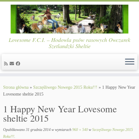
Lovesome F.C.I. – Hodowla psów rasowych Owczarek
Szetlandzki Sheltie
Skip
to
Strona główna
»
Szczęśliwego Nowego 2015 Roku!!!
»
1 Happy New Year
content
Lovesome sheltie 2015
1 Happy New Year Lovesome
sheltie 2015
Opublikowano
31 grudnia 2014
w wymiarach
960 × 540
w
Szczęśliwego Nowego 2015
Roku!!!
.