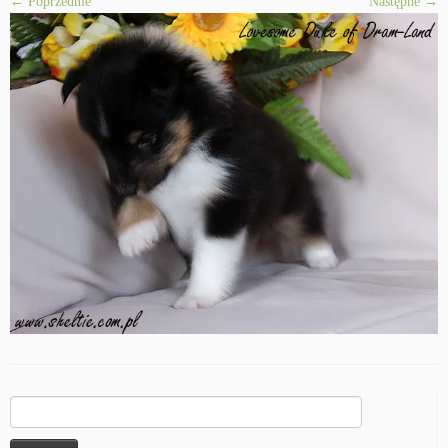
← Poprzednie
Następne →
Szukaj: