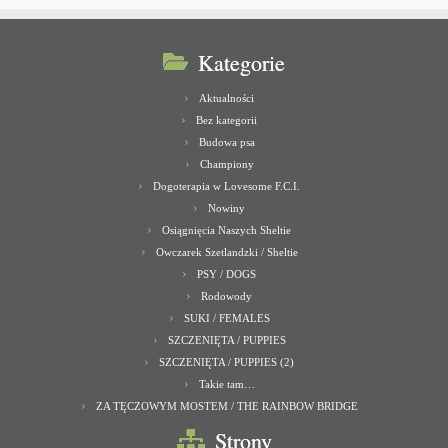
Kategorie
Aktualności
Bez kategorii
Budowa psa
Championy
Dogoterapia w Lovesome F.C.I.
Nowiny
Osiągnięcia Naszych Sheltie
Owczarek Szetlandzki / Sheltie
PSY / DOGS
Rodowody
SUKI / FEMALES
SZCZENIĘTA / PUPPIES
SZCZENIĘTA / PUPPIES (2)
Takie tam…
ZA TĘCZOWYM MOSTEM / THE RAINBOW BRIDGE
Strony