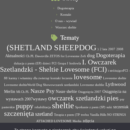
Dogoterapia
Kontakt
O nas – wywiad
Wzorzec sheltie
Tematy
(SHETLAND SHEEPDOG
)
2 lata
2007
2008
Dogoterapia
dog
Aktualności
Ch.PL Dawnville ZETOS for Lovesome Zefi
I. Owczarek
dukacja z psem (EP)
dzieci
FCI
Grupa I
hodowla
Szetlandzki - Sheltie Lovesome (FCI)
i stróżująceFCI -
lovesome
88
karmy i witaminy dla zwierząt
kontakt
leczenie
Lovesome sheltie
Lythwood
Lovesome sheltieWorld Dog Showowczarek szetlandzki
Lovesome sheltlie
Nasze Psy
Merlin
Nasze sheltie
Osiągnięcia na
Mł.Ch.PL
Osiągnięcia 2007
pies
owczarek szetlandzki
wystawach 2007wystawy
psy
sheltie
puppy
szczeniak
pasterskie
rehabilitacja
Spotkanie z psem (SP)
suki
szczenięta
szetland
Terapia z psem (TP
trofea
Vanilla Hills NO STRINGS
zdjęcia
ATTACHED LOVESOME Merlin