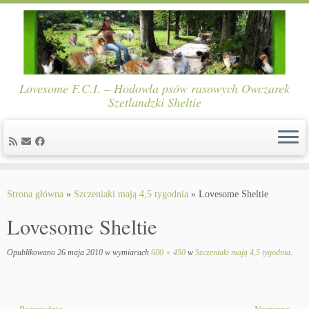
Lovesome F.C.I. – Hodowla psów rasowych Owczarek
Szetlandzki Sheltie
Skip
to
Strona główna
»
Szczeniaki mają 4,5 tygodnia
»
Lovesome Sheltie
content
Lovesome Sheltie
Opublikowano
26 maja 2010
w wymiarach
600 × 450
w
Szczeniaki mają 4,5 tygodnia
.