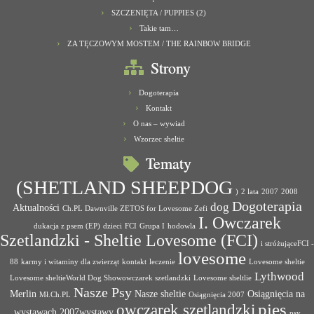
SZCZENIĘTA / PUPPIES (2)
Takie tam…
ZA TĘCZOWYM MOSTEM / THE RAINBOW BRIDGE
Strony
Dogoterapia
Kontakt
O nas – wywiad
Wzorzec sheltie
Tematy
(SHETLAND SHEEPDOG
)
2 lata
2007
2008
Dogoterapia
dog
Aktualności
Ch.PL Dawnville ZETOS for Lovesome Zefi
I. Owczarek
dukacja z psem (EP)
dzieci
FCI
Grupa I
hodowla
Szetlandzki - Sheltie Lovesome (FCI)
i stróżująceFCI -
lovesome
88
karmy i witaminy dla zwierząt
kontakt
leczenie
Lovesome sheltie
Lythwood
Lovesome sheltieWorld Dog Showowczarek szetlandzki
Lovesome sheltlie
Nasze Psy
Merlin
Nasze sheltie
Osiągnięcia na
Mł.Ch.PL
Osiągnięcia 2007
pies
owczarek szetlandzki
wystawach 2007wystawy
psy