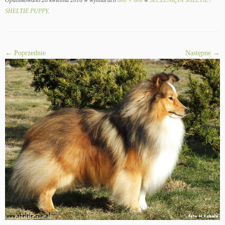
Opublikowano
28 kwietnia 2016
w wymiarach
800 × 600
w
SZCZENIĘTA SHELTIE /
SHELTIE PUPPY
.
← Poprzednie
Następne →