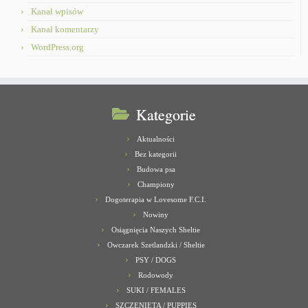
Kanał wpisów
Kanał komentarzy
WordPress.org
Kategorie
Aktualności
Bez kategorii
Budowa psa
Championy
Dogoterapia w Lovesome F.C.I.
Nowiny
Osiągnięcia Naszych Sheltie
Owczarek Szetlandzki / Sheltie
PSY / DOGS
Rodowody
SUKI / FEMALES
SZCZENIĘTA / PUPPIES