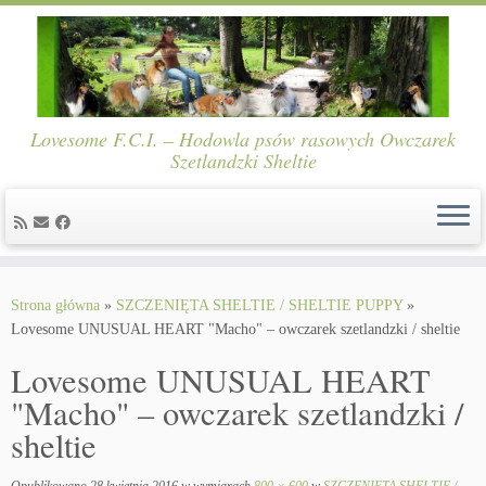
Lovesome F.C.I. – Hodowla psów rasowych Owczarek
Szetlandzki Sheltie
Skip
to
Strona główna
»
SZCZENIĘTA SHELTIE / SHELTIE PUPPY
»
content
Lovesome UNUSUAL HEART "Macho" – owczarek szetlandzki / sheltie
Lovesome UNUSUAL HEART
"Macho" – owczarek szetlandzki /
sheltie