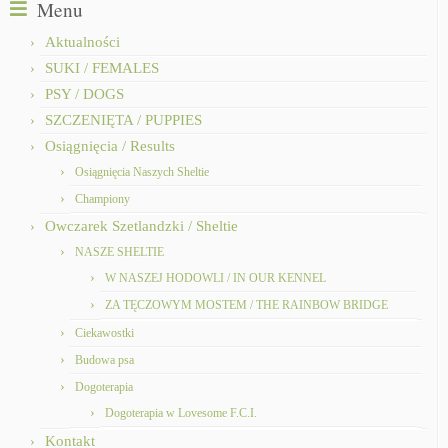
Menu
Aktualności
SUKI / FEMALES
PSY / DOGS
SZCZENIĘTA / PUPPIES
Osiągnięcia / Results
Osiągnięcia Naszych Sheltie
Championy
Owczarek Szetlandzki / Sheltie
NASZE SHELTIE
W NASZEJ HODOWLI / IN OUR KENNEL
ZA TĘCZOWYM MOSTEM / THE RAINBOW BRIDGE
Ciekawostki
Budowa psa
Dogoterapia
Dogoterapia w Lovesome F.C.I.
Kontakt