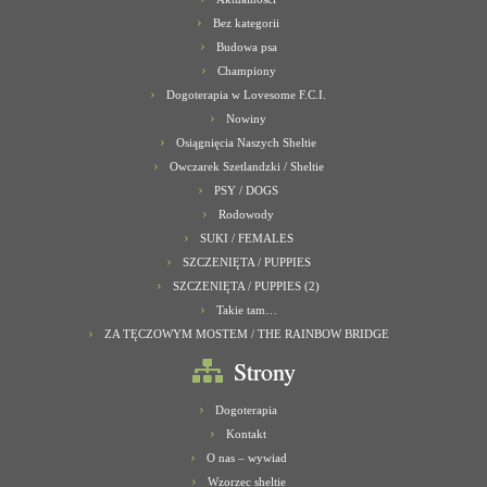
Bez kategorii
Budowa psa
Championy
Dogoterapia w Lovesome F.C.I.
Nowiny
Osiągnięcia Naszych Sheltie
Owczarek Szetlandzki / Sheltie
PSY / DOGS
Rodowody
SUKI / FEMALES
SZCZENIĘTA / PUPPIES
SZCZENIĘTA / PUPPIES (2)
Takie tam…
ZA TĘCZOWYM MOSTEM / THE RAINBOW BRIDGE
Strony
Dogoterapia
Kontakt
O nas – wywiad
Wzorzec sheltie