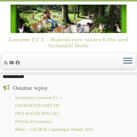
Skip
Lovesome F.C.I. – Hodowla psów rasowych Owczarek
to
Strona główna
»
Szczeniaczki z miotu M skończyly 5 tygodni
»
Lovesome
Szetlandzki Sheltie
content
MAGICAL ROSE
Szukaj:
Ostatnie wpisy
Szczenięta Lovesome F.C.I.
CHARAKTER SHELTIE
PIES KOCHA INACZEJ
Polityka Prywatności.
Miley – CACIB & Copenhagen Winner 2016