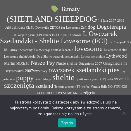
Tematy
(SHETLAND SHEEPDOG
)
2 lata
2007
2008
Dogoterapia
dog
Aktualności
Ch.PL Dawnville ZETOS for Lovesome Zefi
I. Owczarek
dukacja z psem (EP)
dzieci
FCI
Grupa I
hodowla
Szetlandzki - Sheltie Lovesome (FCI)
i stróżująceFCI -
lovesome
88
karmy i witaminy dla zwierząt
kontakt
leczenie
Lovesome sheltie
Lythwood
Lovesome sheltieWorld Dog Showowczarek szetlandzki
Lovesome sheltlie
Nasze Psy
Merlin
Nasze sheltie
Osiągnięcia na
Mł.Ch.PL
Osiągnięcia 2007
pies
owczarek szetlandzki
wystawach 2007wystawy
psy
sheltie
puppy
szczeniak
pasterskie
rehabilitacja
Spotkanie z psem (SP)
suki
szczenięta
szetland
Terapia z psem (TP
trofea
Vanilla Hills NO STRINGS
zdjęcia
ATTACHED LOVESOME Merlin
Ta strona korzysta z ciasteczek aby świadczyć usługi na
najwyższym poziomie. Dalsze korzystanie ze strony oznacza,
że zgadzasz się na ich użycie.
·
© 2026
Hodowla psów rasowych Lovesome Sheltie
·
Oparte na
·
Zgoda
Designed with the
Customizr theme
·