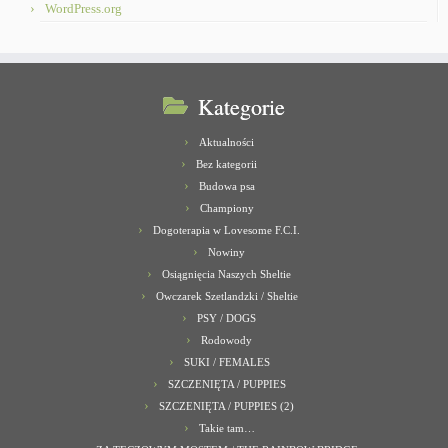
WordPress.org
Kategorie
Aktualności
Bez kategorii
Budowa psa
Championy
Dogoterapia w Lovesome F.C.I.
Nowiny
Osiągnięcia Naszych Sheltie
Owczarek Szetlandzki / Sheltie
PSY / DOGS
Rodowody
SUKI / FEMALES
SZCZENIĘTA / PUPPIES
SZCZENIĘTA / PUPPIES (2)
Takie tam…