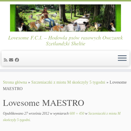
Lovesome F.C.I. – Hodowla psów rasowych Owczarek
Szetlandzki Sheltie
Skip
to
Strona główna
»
Szczeniaczki z miotu M skończyly 5 tygodni
»
Lovesome
content
MAESTRO
Lovesome MAESTRO
Opublikowano
27 września 2012
w wymiarach
600 × 450
w
Szczeniaczki z miotu M
skończyly 5 tygodni
.