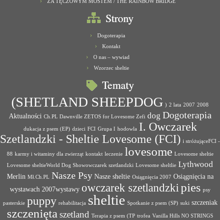
ZA TĘCZOWYM MOSTEM / THE RAINBOW BRIDGE
Strony
Dogoterapia
Kontakt
O nas – wywiad
Wzorzec sheltie
Tematy
(SHETLAND SHEEPDOG
)
2 lata
2007
2008
Dogoterapia
dog
Aktualności
Ch.PL Dawnville ZETOS for Lovesome Zefi
I. Owczarek
dukacja z psem (EP)
dzieci
FCI
Grupa I
hodowla
Szetlandzki - Sheltie Lovesome (FCI)
i stróżująceFCI -
lovesome
88
karmy i witaminy dla zwierząt
kontakt
leczenie
Lovesome sheltie
Lythwood
Lovesome sheltieWorld Dog Showowczarek szetlandzki
Lovesome sheltlie
Nasze Psy
Merlin
Nasze sheltie
Osiągnięcia na
Mł.Ch.PL
Osiągnięcia 2007
pies
owczarek szetlandzki
wystawach 2007wystawy
psy
sheltie
puppy
szczeniak
pasterskie
rehabilitacja
Spotkanie z psem (SP)
suki
szczenięta
szetland
Terapia z psem (TP
trofea
Vanilla Hills NO STRINGS