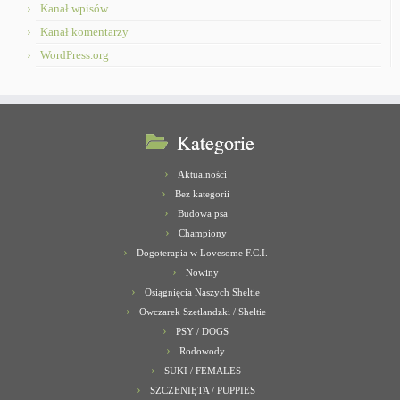
Kanał wpisów
Kanał komentarzy
WordPress.org
Kategorie
Aktualności
Bez kategorii
Budowa psa
Championy
Dogoterapia w Lovesome F.C.I.
Nowiny
Osiągnięcia Naszych Sheltie
Owczarek Szetlandzki / Sheltie
PSY / DOGS
Rodowody
SUKI / FEMALES
SZCZENIĘTA / PUPPIES