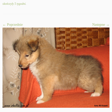
skończyly 5 tygodni
.
← Poprzednie
Następne →