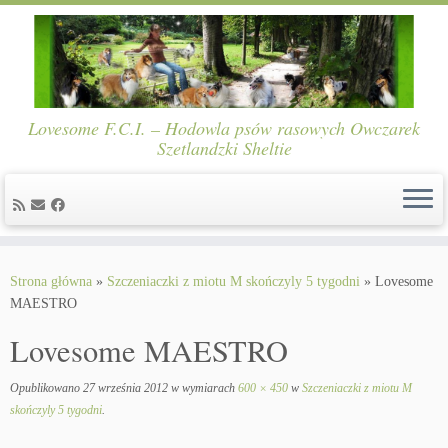
Lovesome F.C.I. – Hodowla psów rasowych Owczarek
Szetlandzki Sheltie
Skip
to
Strona główna
»
Szczeniaczki z miotu M skończyly 5 tygodni
»
Lovesome
content
MAESTRO
Lovesome MAESTRO
Opublikowano
27 września 2012
w wymiarach
600 × 450
w
Szczeniaczki z miotu M
skończyly 5 tygodni
.