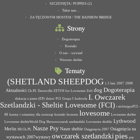
SZCZENIĘTA / PUPPIES (2)
Takie tam…
ZA TĘCZOWYM MOSTEM / THE RAINBOW BRIDGE
Strony
Dogoterapia
Kontakt
O nas – wywiad
Wzorzec sheltie
Tematy
(SHETLAND SHEEPDOG
)
2 lata
2007
2008
Dogoterapia
dog
Aktualności
Ch.PL Dawnville ZETOS for Lovesome Zefi
I. Owczarek
dukacja z psem (EP)
dzieci
FCI
Grupa I
hodowla
Szetlandzki - Sheltie Lovesome (FCI)
i stróżująceFCI -
lovesome
88
karmy i witaminy dla zwierząt
kontakt
leczenie
Lovesome sheltie
Lythwood
Lovesome sheltieWorld Dog Showowczarek szetlandzki
Lovesome sheltlie
Nasze Psy
Merlin
Nasze sheltie
Osiągnięcia na
Mł.Ch.PL
Osiągnięcia 2007
pies
owczarek szetlandzki
wystawach 2007wystawy
psy