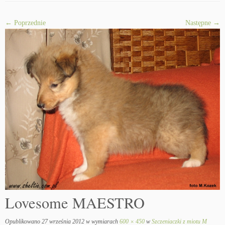
← Poprzednie
Następne →
Lovesome MAESTRO
Opublikowano
27 września 2012
w wymiarach
600 × 450
w
Szczeniaczki z miotu M