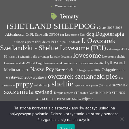
Wzorzec sheltie
Tematy
(SHETLAND SHEEPDOG
)
2 lata
2007
2008
Dogoterapia
dog
Aktualności
Ch.PL Dawnville ZETOS for Lovesome Zefi
I. Owczarek
dukacja z psem (EP)
dzieci
FCI
Grupa I
hodowla
Szetlandzki - Sheltie Lovesome (FCI)
i stróżująceFCI -
lovesome
88
karmy i witaminy dla zwierząt
kontakt
leczenie
Lovesome sheltie
Lythwood
Lovesome sheltieWorld Dog Showowczarek szetlandzki
Lovesome sheltlie
Nasze Psy
Merlin
Nasze sheltie
Osiągnięcia na
Mł.Ch.PL
Osiągnięcia 2007
pies
owczarek szetlandzki
wystawach 2007wystawy
psy
sheltie
puppy
szczeniak
pasterskie
rehabilitacja
Spotkanie z psem (SP)
suki
szczenięta
szetland
Terapia z psem (TP
trofea
Vanilla Hills NO STRINGS
zdjęcia
ATTACHED LOVESOME Merlin
Ta strona korzysta z ciasteczek aby świadczyć usługi na
najwyższym poziomie. Dalsze korzystanie ze strony oznacza,
że zgadzasz się na ich użycie.
·
© 2026
Hodowla psów rasowych Lovesome Sheltie
·
Oparte na
·
Zgoda