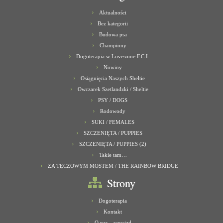
Aktualności
Bez kategorii
Budowa psa
Championy
Dogoterapia w Lovesome F.C.I.
Nowiny
Osiągnięcia Naszych Sheltie
Owczarek Szetlandzki / Sheltie
PSY / DOGS
Rodowody
SUKI / FEMALES
SZCZENIĘTA / PUPPIES
SZCZENIĘTA / PUPPIES (2)
Takie tam…
ZA TĘCZOWYM MOSTEM / THE RAINBOW BRIDGE
Strony
Dogoterapia
Kontakt
O nas – wywiad