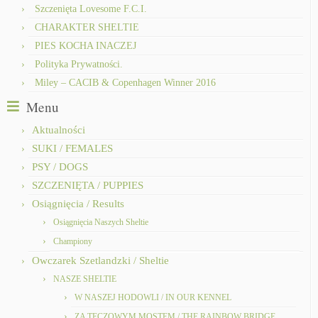
Szczenięta Lovesome F.C.I.
CHARAKTER SHELTIE
PIES KOCHA INACZEJ
Polityka Prywatności.
Miley – CACIB & Copenhagen Winner 2016
Menu
Aktualności
SUKI / FEMALES
PSY / DOGS
SZCZENIĘTA / PUPPIES
Osiągnięcia / Results
Osiągnięcia Naszych Sheltie
Championy
Owczarek Szetlandzki / Sheltie
NASZE SHELTIE
W NASZEJ HODOWLI / IN OUR KENNEL
ZA TĘCZOWYM MOSTEM / THE RAINBOW BRIDGE