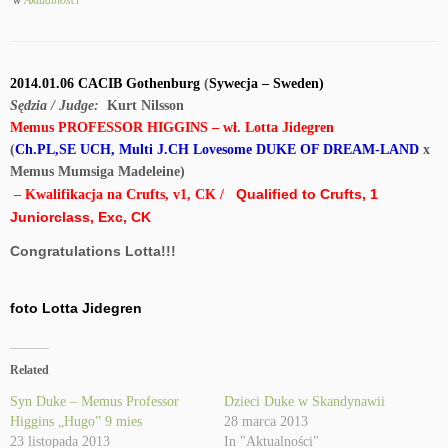
w
Aktualności
2014.01.06 CACIB Gothenburg
(
Sywecja – Sweden)
Sędzia / Judge:
Kurt Nilsson
Memus PROFESSOR HIGGINS – wł. Lotta Jidegren
(
Ch.PL,SE UCH, Multi J.CH Lovesome DUKE OF DREAM-LAND
x
Memus Mumsiga Madeleine)
Qualified to Crufts, 1
–
Kwalifikacja na Crufts, v1, CK /
Juniorclass, Exc, CK
Congratulations Lotta!!!
foto Lotta Jidegren
Related
Syn Duke – Memus Professor
Dzieci Duke w Skandynawii
Higgins „Hugo” 9 mies
28 marca 2013
23 listopada 2013
In "Aktualności"