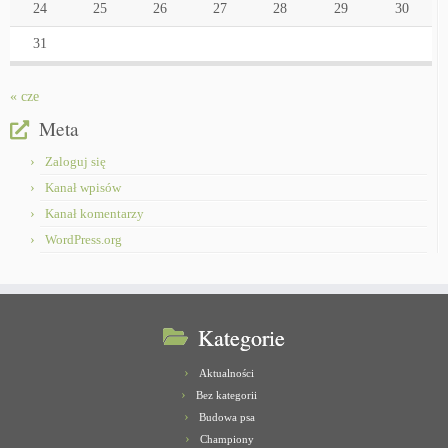
24
25
26
27
28
29
30
31
« cze
Meta
Zaloguj się
Kanał wpisów
Kanał komentarzy
WordPress.org
Kategorie
Aktualności
Bez kategorii
Budowa psa
Championy