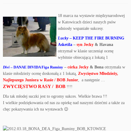
18 marca na wystawie międzynarodowej
w Katowicach dzieci naszych psów
odniosły wspaniałe sukcesy.
Lucky
– KEEP THE FIRE BURNING
Asketila
–
syn Jecky
& Havana
otrzymał w klasie szczeniąt ocenę
wybitnie obiecującą z lokatą 1
Divi
– DANAE DIVIDA Figa Ruminy
–
córka Jecky
& Bona
otrzymała w
klasie młodzieży ocenę doskonałą z 1 lokatą,
Zwycięstwo Młodzieży,
Najlepszego Juniora w Rasie / BOB Junior
, a następnie …
ZWYCIĘSTWO RASY / BOB
!!!!
Dla tak młodej suczki jest to ogromy sukces. Wielkie brawa !!!
I wielkie podziękowania od nas za opiekę nad naszymi dziećmi a także za
chęc pokazywania ich na wystawach 😉