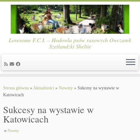
Lovesome F.C.I. – Hodowla psów rasowych Owczarek
Szetlandzki Sheltie
Skip
to
Strona główna
»
Aktualności
»
Nowiny
»
Sukcesy na wystawie w
content
Katowicach
Sukcesy na wystawie w
Katowicach
w
Nowiny