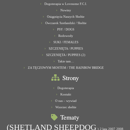
Dogoterapia w Lovesome F.C.I.
Nowiny
Osiągnięcia Naszych Sheltie
Owczarek Szetlandzki / Sheltie
PSY / DOGS
Rodowody
SUKI / FEMALES
SZCZENIĘTA / PUPPIES
SZCZENIĘTA / PUPPIES (2)
Takie tam…
ZA TĘCZOWYM MOSTEM / THE RAINBOW BRIDGE
Strony
Dogoterapia
Kontakt
O nas – wywiad
Wzorzec sheltie
Tematy
(SHETLAND SHEEPDOG
)
2 lata
2007
2008