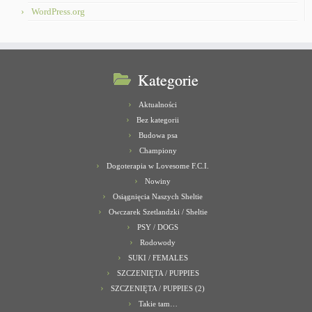
WordPress.org
Kategorie
Aktualności
Bez kategorii
Budowa psa
Championy
Dogoterapia w Lovesome F.C.I.
Nowiny
Osiągnięcia Naszych Sheltie
Owczarek Szetlandzki / Sheltie
PSY / DOGS
Rodowody
SUKI / FEMALES
SZCZENIĘTA / PUPPIES
SZCZENIĘTA / PUPPIES (2)
Takie tam…