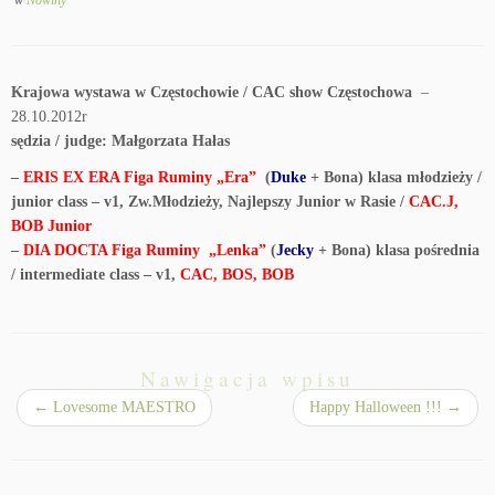
w
Nowiny
Krajowa wystawa w Częstochowie / CAC show Częstochowa
–
28.10.2012r
sędzia / judge: Małgorzata Hałas
–
ERIS EX ERA Figa Ruminy „Era”
(
Duke
+ Bona) klasa młodzieży /
junior class – v1, Zw.Młodzieży, Najlepszy Junior w Rasie /
CAC.J,
BOB Junior
–
DIA DOCTA Figa Ruminy „Lenka”
(
Jecky
+ Bona) klasa pośrednia
/ intermediate class – v1,
CAC, BOS, BOB
Nawigacja wpisu
←
Lovesome MAESTRO
Happy Halloween !!!
→