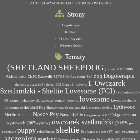
ZA TĘCZOWYM MOSTEM / THE RAINBOW BRIDGE
Strony
Dogoterapia
Kontakt
O nas – wywiad
Wzorzec sheltie
Tematy
(SHETLAND SHEEPDOG
)
2 lata
2007
2008
Dogoterapia
dog
Aktualności
Ch.PL Dawnville ZETOS for Lovesome Zefi
I. Owczarek
dukacja z psem (EP)
dzieci
FCI
Grupa I
hodowla
Szetlandzki - Sheltie Lovesome (FCI)
i stróżująceFCI -
lovesome
88
karmy i witaminy dla zwierząt
kontakt
leczenie
Lovesome sheltie
Lythwood
Lovesome sheltieWorld Dog Showowczarek szetlandzki
Lovesome sheltlie
Nasze Psy
Merlin
Nasze sheltie
Osiągnięcia na
Mł.Ch.PL
Osiągnięcia 2007
pies
owczarek szetlandzki
wystawach 2007wystawy
psy
sheltie
puppy
szczeniak
pasterskie
rehabilitacja
Spotkanie z psem (SP)
suki
szczenięta
szetland
Terapia z psem (TP
trofea
Vanilla Hills NO STRINGS