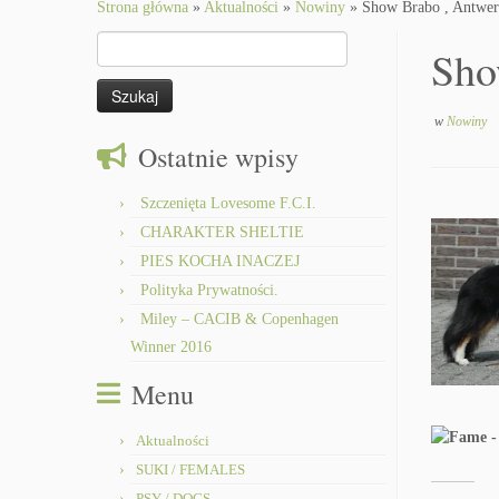
to
Strona główna
»
Aktualności
»
Nowiny
»
Show Brabo , Antwer
content
Szukaj:
Sho
w
Nowiny
Ostatnie wpisy
Szczenięta Lovesome F.C.I.
CHARAKTER SHELTIE
PIES KOCHA INACZEJ
Polityka Prywatności.
Miley – CACIB & Copenhagen
Winner 2016
Menu
Aktualności
SUKI / FEMALES
PSY / DOGS