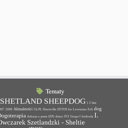
Tematy
(SHETLAND SHEEPDOG
)
2 lata
dog
Aktualności
007
2008
Ch.PL Dawnville ZETOS for Lovesome Zefi
I.
Dogoterapia
dukacja z psem (EP)
dzieci
FCI
Grupa I
hodowla
Owczarek Szetlandzki - Sheltie