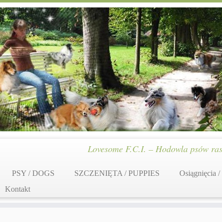
Lovesome F.C.I. – Hodowla psów ras
PSY / DOGS
SZCZENIĘTA / PUPPIES
Osiągnięcia /
Kontakt