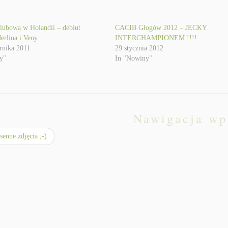
lubowa w Holandii – debiut
CACIB Głogów 2012 – JECKY
erlina i Veny
INTERCHAMPIONEM !!!!
rnika 2011
29 stycznia 2012
y"
In "Nowiny"
Nawigacja wp
enne zdjęcia ;-)