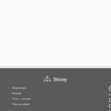
Strony
Dogoterapia
Kontakt
2
O nas – wywiad
Wzorzec sheltie