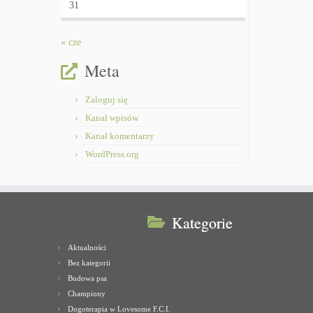
31
« cze
Meta
Zaloguj się
Kanał wpisów
Kanał komentarzy
WordPress.org
Kategorie
Aktualności
Bez kategorii
Budowa psa
Championy
Dogoterapia w Lovesome F.C.I.