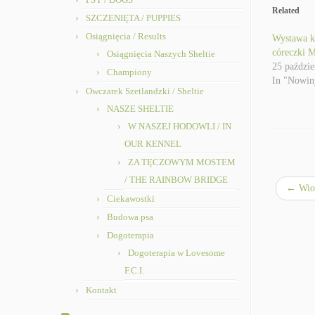
Related
SZCZENIĘTA / PUPPIES
Osiągnięcia / Results
Wystawa k
córeczki M
Osiągnięcia Naszych Sheltie
25 paździe
Championy
In "Nowin
Owczarek Szetlandzki / Sheltie
NASZE SHELTIE
W NASZEJ HODOWLI / IN
OUR KENNEL
ZA TĘCZOWYM MOSTEM
/ THE RAINBOW BRIDGE
←
Wios
Ciekawostki
Budowa psa
Dogoterapia
Dogoterapia w Lovesome
F.C.I.
Kontakt