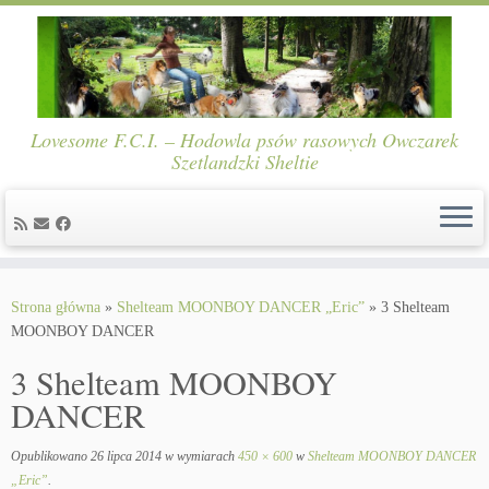
Lovesome F.C.I. – Hodowla psów rasowych Owczarek
Szetlandzki Sheltie
Skip
to
Strona główna
»
Shelteam MOONBOY DANCER „Eric”
»
3 Shelteam
content
MOONBOY DANCER
3 Shelteam MOONBOY
DANCER
Opublikowano
26 lipca 2014
w wymiarach
450 × 600
w
Shelteam MOONBOY DANCER
„Eric”
.