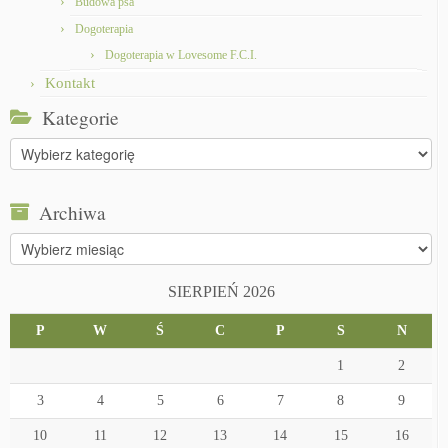
Budowa psa
Dogoterapia
Dogoterapia w Lovesome F.C.I.
Kontakt
Kategorie
Kategorie
Archiwa
Archiwa
SIERPIEŃ 2026
P
W
Ś
C
P
S
N
1
2
3
4
5
6
7
8
9
10
11
12
13
14
15
16