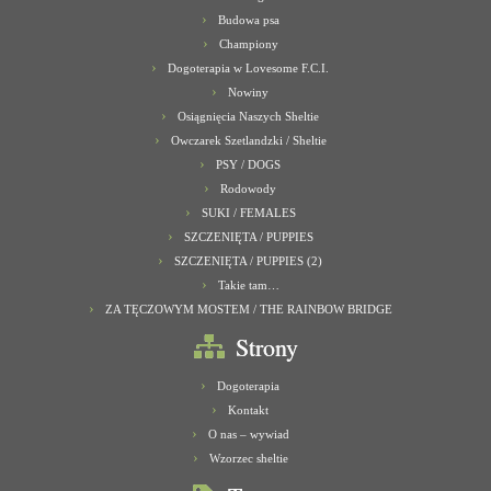
Budowa psa
Championy
Dogoterapia w Lovesome F.C.I.
Nowiny
Osiągnięcia Naszych Sheltie
Owczarek Szetlandzki / Sheltie
PSY / DOGS
Rodowody
SUKI / FEMALES
SZCZENIĘTA / PUPPIES
SZCZENIĘTA / PUPPIES (2)
Takie tam…
ZA TĘCZOWYM MOSTEM / THE RAINBOW BRIDGE
Strony
Dogoterapia
Kontakt
O nas – wywiad
Wzorzec sheltie